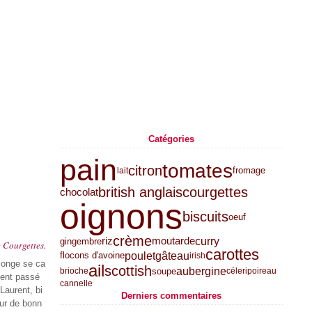
Catégories
pain
tomates
citron
fromage
lait
british anglais
courgettes
chocolat
oignons
biscuits
oeuf
crème
curry
riz
moutarde
gingembre
e Courgettes.
carottes
poulet
gâteau
flocons d'avoine
irish
llonge se ca
ail
scottish
aubergine
soupe
brioche
céleri
poireau
ent passé
cannelle
Laurent, bi
Derniers commentaires
ur de bonn