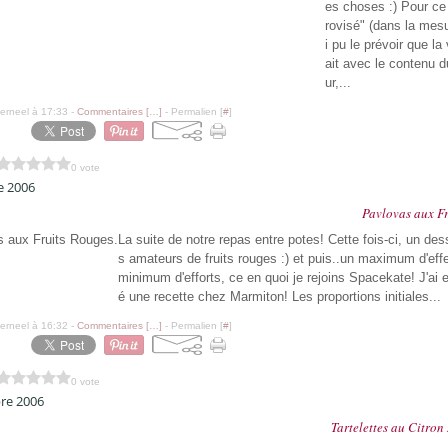
es choses :) Pour ce
rovisé" (dans la mesu
i pu le prévoir que la ve
ait avec le contenu 
ur,...
erneel à 17:33 -
Commentaires [
…
]
- Permalien [
#
]
0 vote
e 2006
Pavlovas aux Fr
La suite de notre repas entre potes! Cette fois-ci, un des
s amateurs de fruits rouges :) et puis..un maximum d'eff
minimum d'efforts, ce en quoi je rejoins Spacekate! J'ai 
é une recette chez Marmiton! Les proportions initiales...
erneel à 16:32 -
Commentaires [
…
]
- Permalien [
#
]
0 vote
re 2006
Tartelettes au Citron