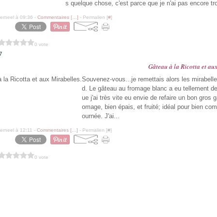
s quelque chose, c'est parce que je n'ai pas encore tr
erneel à 09:36 -
Commentaires [
…
]
- Permalien [
#
]
0 vote
7
Gâteau à la Ricotta et au
Souvenez-vous...je remettais alors les mirabelle
d. Le gâteau au fromage blanc a eu tellement d
ue j'ai très vite eu envie de refaire un bon gros 
omage, bien épais, et fruité; idéal pour bien co
ournée. J'ai...
erneel à 12:11 -
Commentaires [
…
]
- Permalien [
#
]
0 vote