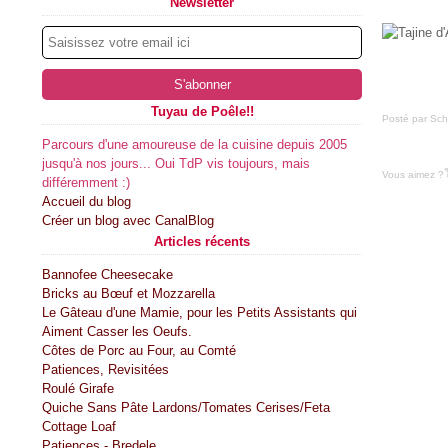
Newsletter
Tuyau de Poêle!!
Posté par Sch
Parcours d'une amoureuse de la cuisine depuis 2005
jusqu'à nos jours... Oui TdP vis toujours, mais
Vous aimez ?
différemment :)
Accueil du blog
Créer un blog avec CanalBlog
Articles récents
Bannofee Cheesecake
Bricks au Bœuf et Mozzarella
Le Gâteau d'une Mamie, pour les Petits Assistants qui
Aiment Casser les Oeufs.
Côtes de Porc au Four, au Comté
Patiences, Revisitées
Roulé Girafe
Quiche Sans Pâte Lardons/Tomates Cerises/Feta
Cottage Loaf
Patiences - Bredele