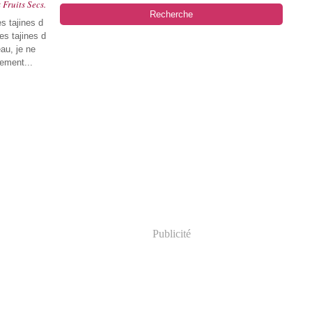
Fruits Secs.
es tajines d
s tajines d
au, je ne
sement...
Publicité