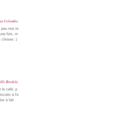
au Colombo.
n peu nos re
une fois, m
s choses :)
ille Bredele.
 le café, p
scuits à l'a
los à fair