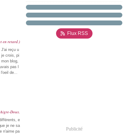
Flux RSS
 en retard.)
 J'ai reçu u
je crois, pi
e mon blog,
uvais pas l
'oeil de...
l'Aigre-Doux.
fférents, e
ue je ne sa
Publicité
je n'aime pa