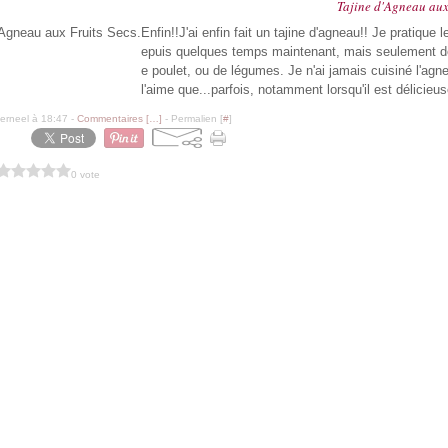
Tajine d'Agneau aux 
Enfin!!J'ai enfin fait un tajine d'agneau!! Je pratique l
epuis quelques temps maintenant, mais seulement de
e poulet, ou de légumes. Je n'ai jamais cuisiné l'agne
l'aime que...parfois, notamment lorsqu'il est délicieu
erneel à 18:47 -
Commentaires [
…
]
- Permalien [
#
]
0 vote