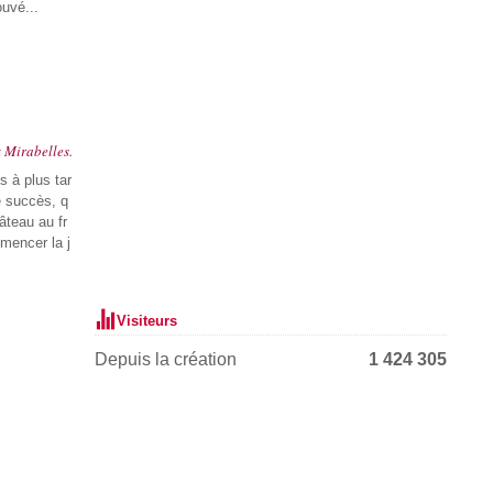
ouvé...
x Mirabelles.
s à plus tar
e succès, q
gâteau au fr
mmencer la j
Visiteurs
Depuis la création
1 424 305