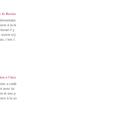
 de Raisins.
périmentatio
ivre à la le
 levain il y
suivre ici),
au, c'est c
ain à l'Anis.
ents a cédé
nt avec lui
re et ses p
servi à la so