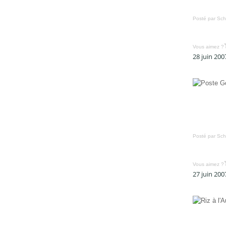
Février
(32)
Janvier
(37)
Posté par Sch
Vous aimez ?
28 juin 200
Posté par Sch
Vous aimez ?
27 juin 200