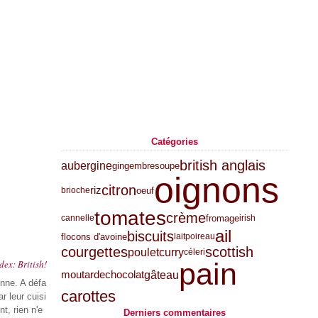
Catégories
british anglais
aubergine
gingembre
soupe
oignons
citron
riz
oeuf
brioche
tomates
crème
fromage
cannelle
irish
ail
biscuits
flocons d'avoine
lait
poireau
courgettes
scottish
poulet
curry
céleri
pain
dex: British!
gâteau
moutarde
chocolat
onne. A défa
carottes
r leur cuisi
t, rien n'e
Derniers commentaires