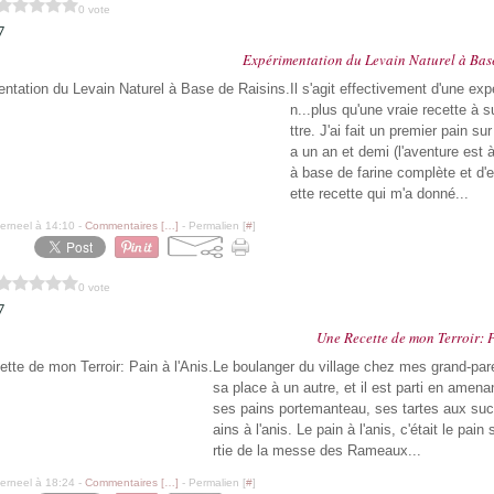
0 vote
7
Expérimentation du Levain Naturel à Base
Il s'agit effectivement d'une ex
n...plus qu'une vraie recette à su
ttre. J'ai fait un premier pain sur
a un an et demi (l'aventure est à 
à base de farine complète et d'e
ette recette qui m'a donné...
erneel à 14:10 -
Commentaires [
…
]
- Permalien [
#
]
0 vote
7
Une Recette de mon Terroir: P
Le boulanger du village chez mes grand-par
sa place à un autre, et il est parti en amena
ses pains portemanteau, ses tartes aux suc
ains à l'anis. Le pain à l'anis, c'était le pain 
rtie de la messe des Rameaux...
erneel à 18:24 -
Commentaires [
…
]
- Permalien [
#
]