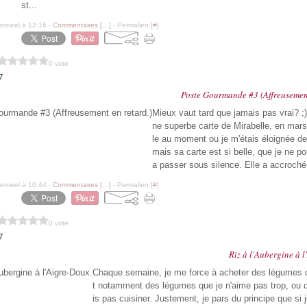
st...
erneel à 12:16 -
Commentaires [
…
]
- Permalien [
#
]
0 vote
7
Poste Gourmande #3 (Affreusement
Mieux vaut tard que jamais pas vrai? ;)
ne superbe carte de Mirabelle, en mars 
le au moment ou je m'étais éloignée d
mais sa carte est si belle, que je ne po
a passer sous silence. Elle a accroché l
erneel à 10:44 -
Commentaires [
…
]
- Permalien [
#
]
0 vote
7
Riz à l'Aubergine à 
Chaque semaine, je me force à acheter des légumes di
t notamment des légumes que je n'aime pas trop, ou q
is pas cuisiner. Justement, je pars du principe que si 