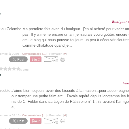
7
Boulgour 
Ma première fois avec du boulgour...j'en ai acheté pour varier u
pas. Il y a même encore un an, je n'aurais voulu goûter, encore 
erci le blog qui nous pousse toujours un peu à découvrir d'autre
Comme d'habitude quand je...
erneel à 09:05 -
Commentaires [
…
]
- Permalien [
#
]
0 vote
7
Van
J'aime bien toujours avoir des biscuits à la maison...pour accompagner
our tromper une petite faim etc.. J'avais repéré depuis longtemps les bi
nis de C. Felder dans sa Leçon de Pâtisserie n° 1 , ils avaient l'air rigo
e,...
erneel à 08:10 -
Commentaires [
…
]
- Permalien [
#
]