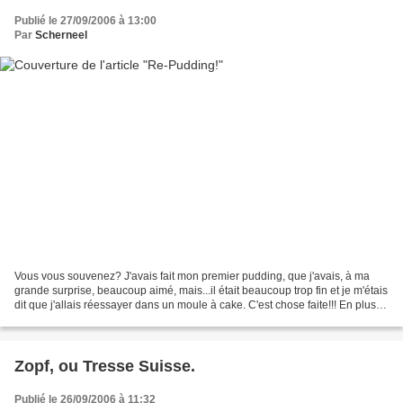
Publié le 27/09/2006 à 13:00
Par
Scherneel
Vous vous souvenez? J'avais fait mon premier pudding, que j'avais, à ma
grande surprise, beaucoup aimé, mais...il était beaucoup trop fin et je m'étais
dit que j'allais réessayer dans un moule à cake. C'est chose faite!!! En plus,
je me suis enquiquinée...
Zopf, ou Tresse Suisse.
Publié le 26/09/2006 à 11:32