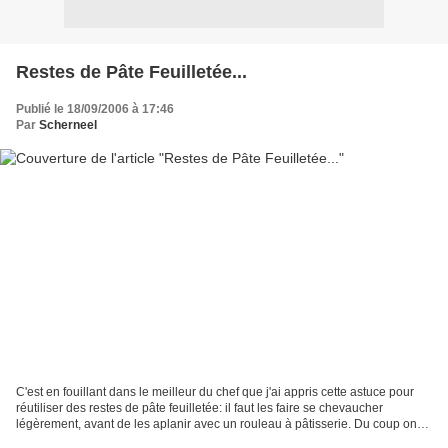
Restes de Pâte Feuilletée...
Publié le 18/09/2006 à 17:46
Par
Scherneel
C'est en fouillant dans le meilleur du chef que j'ai appris cette astuce pour
réutiliser des restes de pâte feuilletée: il faut les faire se chevaucher
légèrement, avant de les aplanir avec un rouleau à pâtisserie. Du coup on
se retrouve à nouveau avec...