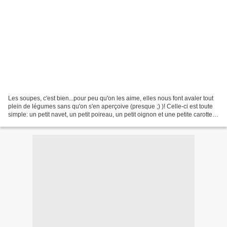
Les soupes, c'est bien...pour peu qu'on les aime, elles nous font avaler tout
plein de légumes sans qu'on s'en aperçoive (presque ;) )! Celle-ci est toute
simple: un petit navet, un petit poireau, un petit oignon et une petite carotte ,
3 cs de flocons...