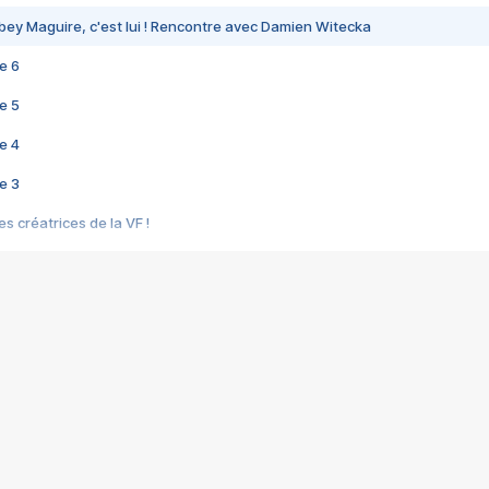
bey Maguire, c'est lui ! Rencontre avec Damien Witecka
e 6
e 5
e 4
e 3
s créatrices de la VF !
e 2
e 1
e Mektoub My Love arrive enfin ! Rencontre avec Shaïn Boumedine et Sal
i : après Toni en famille
elle réalise le bouleversant Dites lui que je l'aime
ais ! Rencontre autour de Vie privée de Rebecca Zlotowski