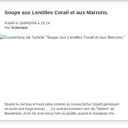
Soupe aux Lentilles Corail et aux Marrons.
Publié le 16/09/2006 à 10:19
Par
Scherneel
Quand le ciel bas et lourd pèse comme un couvercleSur l'esprit gémissant
en proie aux longs ennuis, .... Ce sont les premiers vers du "Spleen" de
Baudelaire, et ils me sont venus hier au goûter, quand je mangeais ma
soupe en contemplant la pluie qui n'en...