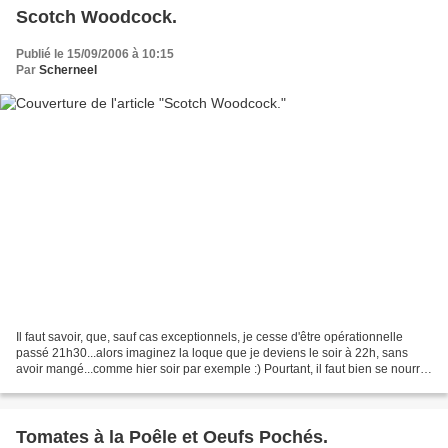
Scotch Woodcock.
Publié le 15/09/2006 à 10:15
Par
Scherneel
Il faut savoir, que, sauf cas exceptionnels, je cesse d'être opérationnelle
passé 21h30...alors imaginez la loque que je deviens le soir à 22h, sans
avoir mangé...comme hier soir par exemple :) Pourtant, il faut bien se nourrir!
J'avais dans mes cartons...
Tomates à la Poêle et Oeufs Pochés.