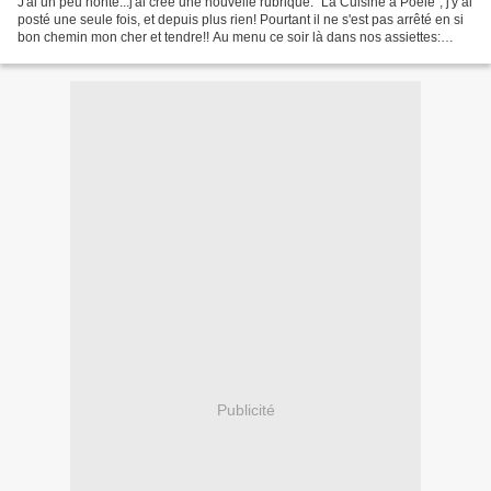
J'ai un peu honte...j'ai créé une nouvelle rubrique: "La Cuisine à Poêle", j'y ai
posté une seule fois, et depuis plus rien! Pourtant il ne s'est pas arrêté en si
bon chemin mon cher et tendre!! Au menu ce soir là dans nos assiettes:
aubergines confites,...
Publicité