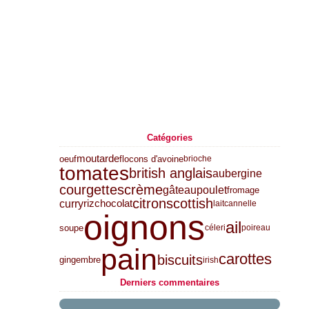
Catégories
moutarde
oeuf
flocons d'avoine
brioche
tomates
british anglais
aubergine
courgettes
crème
gâteau
poulet
fromage
citron
scottish
curry
riz
chocolat
lait
cannelle
oignons
ail
soupe
céleri
poireau
pain
carottes
biscuits
gingembre
irish
Derniers commentaires