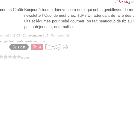
Filet Mign
Bonjour à tous et bienvenue à ceux qui ont la gentillesse de me
newsletter! Quoi de neuf chez TdP? En attendant de faire des p
uits et légumes pour bébé gourmet, on fait beaucoup de riz au la
petits-déjeuners, des muffins...
erneel à 11:05 -
Commentaires [
…
]
- Permalien [
#
]
de
,
jambon
,
pâte feuilletée
,
porc
0 vote