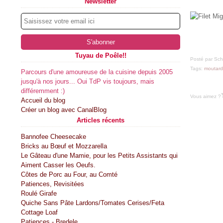
Newsletter
Tuyau de Poêle!!
Posté par Sch
Tags:
moutar
Parcours d'une amoureuse de la cuisine depuis 2005
jusqu'à nos jours... Oui TdP vis toujours, mais
différemment :)
Vous aimez ?
Accueil du blog
Créer un blog avec CanalBlog
Articles récents
Bannofee Cheesecake
Bricks au Bœuf et Mozzarella
Le Gâteau d'une Mamie, pour les Petits Assistants qui
Aiment Casser les Oeufs.
Côtes de Porc au Four, au Comté
Patiences, Revisitées
Roulé Girafe
Quiche Sans Pâte Lardons/Tomates Cerises/Feta
Cottage Loaf
Patiences - Bredele