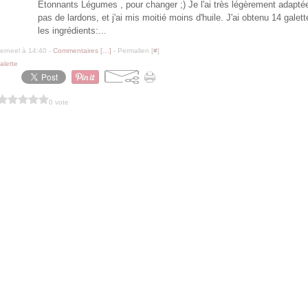
Étonnants Légumes , pour changer ;) Je l'ai très légèrement adaptée
pas de lardons, et j'ai mis moitié moins d'huile. J'ai obtenu 14 galett
les ingrédients:...
erneel à 14:40 -
Commentaires [
…
]
- Permalien [
#
]
alette
0 vote