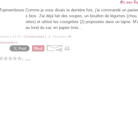
Riz aux T
Comme je vous disais la dernière fois, j'ai commandé un panie
s bios. J'ai déjà fait des soupes, un bouillon de légumes (chou,
ottes) et utilisé les courgettes (2) proposées dans un tajine. M'
au fond du sac en papier trois...
erneel à 10:18 -
Commentaires [
…
]
- Permalien [
#
]
topinambour
0 vote