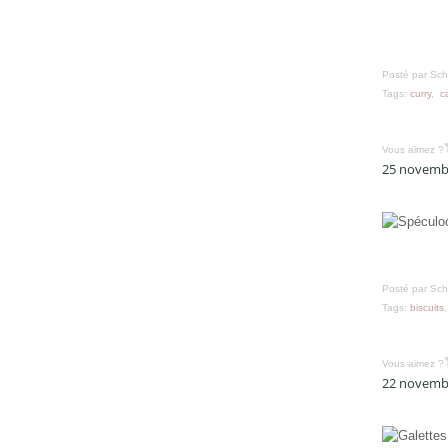
Février
(32)
Janvier
(37)
Posté par Sch
Tags:
curry
,
c
Vous aimez ?
25 novemb
Posté par Sch
Tags:
biscuits
Vous aimez ?
22 novemb