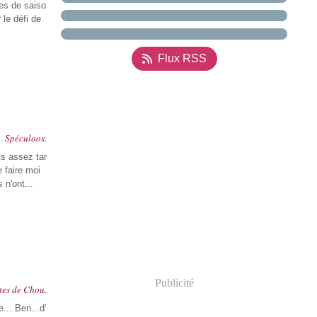
es de saiso
 le défi de
Flux RSS
Spéculoos.
ts assez tar
 faire moi
 n'ont...
Publicité
tes de Chou.
... Ben...d'