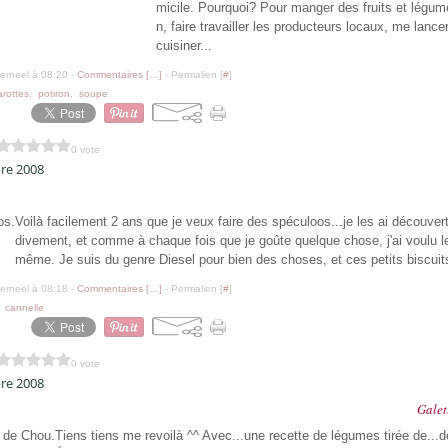
micile. Pourquoi? Pour manger des fruits et légum
n, faire travailler les producteurs locaux, me lancer
cuisiner...
erneel à 08:20 -
Commentaires [
…
]
- Permalien [
#
]
arottes
,
potiron
,
soupe
0 vote
re 2008
Voilà facilement 2 ans que je veux faire des spéculoos...je les ai découver
divement, et comme à chaque fois que je goûte quelque chose, j'ai voulu le
même. Je suis du genre Diesel pour bien des choses, et ces petits biscuits
erneel à 08:18 -
Commentaires [
…
]
- Permalien [
#
]
,
cannelle
0 vote
re 2008
Galet
Tiens tiens me revoilà ^^ Avec...une recette de légumes tirée de...de