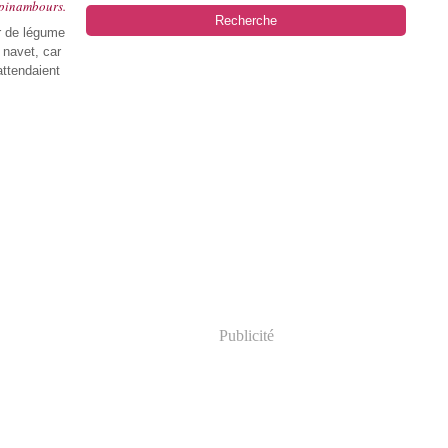
opinambours.
r de légume
 navet, car
attendaient
Publicité