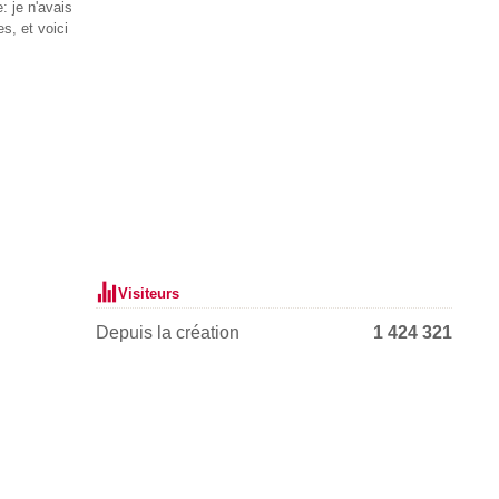
: je n'avais
es, et voici
Visiteurs
Depuis la création
1 424 321