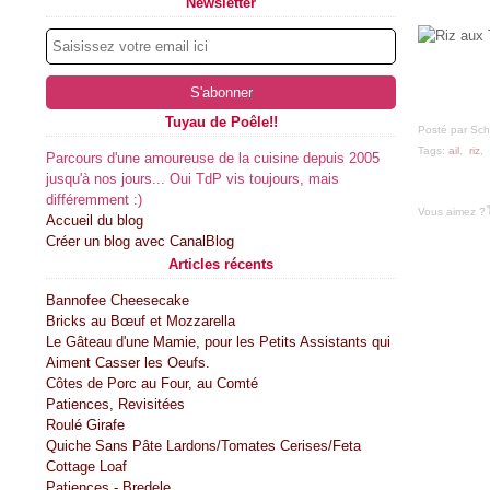
Newsletter
Tuyau de Poêle!!
Posté par Sch
Tags:
ail
,
riz
,
Parcours d'une amoureuse de la cuisine depuis 2005
jusqu'à nos jours... Oui TdP vis toujours, mais
différemment :)
Vous aimez ?
Accueil du blog
Créer un blog avec CanalBlog
Articles récents
Bannofee Cheesecake
Bricks au Bœuf et Mozzarella
Le Gâteau d'une Mamie, pour les Petits Assistants qui
Aiment Casser les Oeufs.
Côtes de Porc au Four, au Comté
Patiences, Revisitées
Roulé Girafe
Quiche Sans Pâte Lardons/Tomates Cerises/Feta
Cottage Loaf
Patiences - Bredele