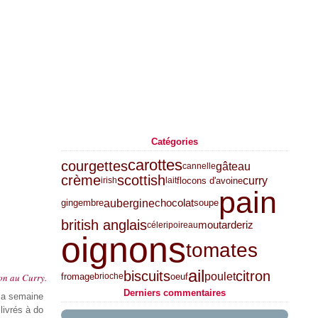
Catégories
carottes
courgettes
gâteau
cannelle
crème
scottish
curry
flocons d'avoine
irish
lait
pain
aubergine
chocolat
gingembre
soupe
british anglais
moutarde
riz
céleri
poireau
oignons
tomates
ail
biscuits
citron
poulet
fromage
oeuf
on au Curry.
brioche
Derniers commentaires
 la semaine
livrés à do