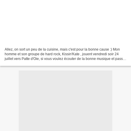
Allez, on sort un peu de la cuisine, mais c'est pour la bonne cause :) Mon
homme et son groupe de hard rock, Kissin'Kate , jouent vendredi soir 24
juillet vers Patte d'Oie, si vous voulez écouter de la bonne musique et passer
un agréable moment: Je ne...