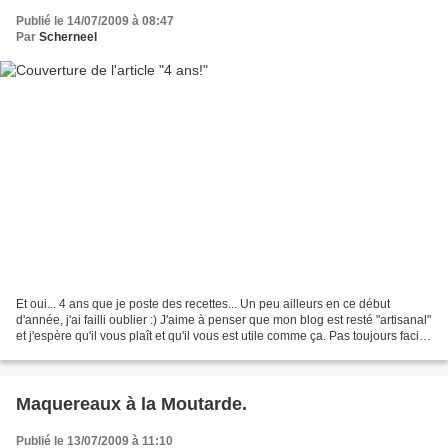
Publié le 14/07/2009 à 08:47
Par
Scherneel
Et oui... 4 ans que je poste des recettes... Un peu ailleurs en ce début
d'année, j'ai failli oublier :) J'aime à penser que mon blog est resté "artisanal"
et j'espère qu'il vous plaît et qu'il vous est utile comme ça. Pas toujours facile
de lutter contre...
Maquereaux à la Moutarde.
Publié le 13/07/2009 à 11:10