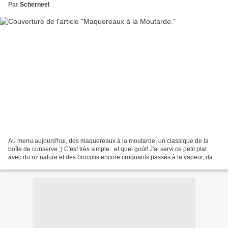
Par
Scherneel
Au menu aujourd'hui, des maquereaux à la moutarde, un classique de la
boîte de conserve ;) C'est très simple...et quel goût! J'ai servi ce petit plat
avec du riz nature et des brocolis encore croquants passés à la vapeur, dans
un panier en bambou placé...