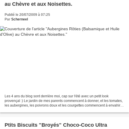
au Chèvre et aux Noisettes.
Publié le 20/07/2009 à 07:25
Par
Scherneel
Les 4 ans du blog sont derrière moi, cap sur l'été avec un petit look
provençal :) Le jardin de mes parents commencent à donner, et les tomates,
les aubergines, les poivrons doux et les courgettes commencent à envahir la
cuisine. Voilà pourquoi quand...
Ptits Biscuits "Broyés" Choco-Coco Ultra