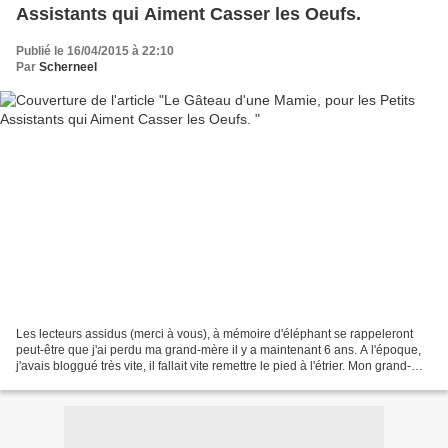
Assistants qui Aiment Casser les Oeufs.
Publié le 16/04/2015 à 22:10
Par
Scherneel
Les lecteurs assidus (merci à vous), à mémoire d'éléphant se rappeleront
peut-être que j'ai perdu ma grand-mère il y a maintenant 6 ans. A l'époque,
j'avais bloggué très vite, il fallait vite remettre le pied à l'étrier. Mon grand-
père l'a suivie il y...