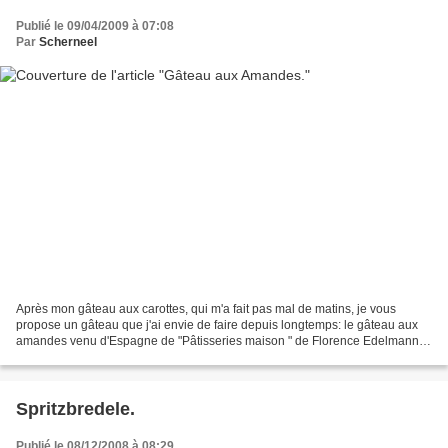
Publié le 09/04/2009 à 07:08
Par
Scherneel
Après mon gâteau aux carottes, qui m'a fait pas mal de matins, je vous
propose un gâteau que j'ai envie de faire depuis longtemps: le gâteau aux
amandes venu d'Espagne de "Pâtisseries maison " de Florence Edelmann.
Je ne suis pas arrivée à un visuel aussi...
Spritzbredele.
Publié le 08/12/2008 à 08:29