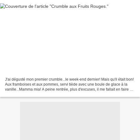
J'ai dégusté mon premier crumble...le week-end dernier! Mais qu'il était bon!
Aux framboises et aux pommes, servi tiède avec une boule de glace à la
vanille...Mamma mia! A peine rentrée, plus d'excuses, il me fallait en faire un!
ça tombe super bien,...