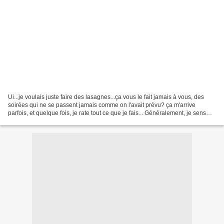
Ui...je voulais juste faire des lasagnes...ça vous le fait jamais à vous, des
soirées qui ne se passent jamais comme on l'avait prévu? ça m'arrive
parfois, et quelque fois, je rate tout ce que je fais... Généralement, je sens
assez vite que je n'ai pas...