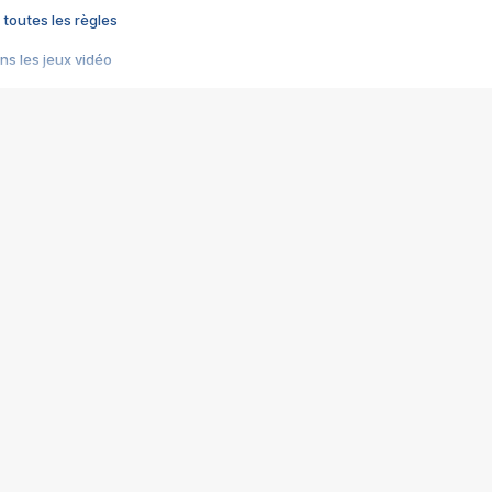
 toutes les règles
s les jeux vidéo
us choquant de Rockstar ? - Le scandale BULLY
e plus moche de Steam
du RÊVE tourne au CAUCHEMAR
pendant 8 heures
it… à tort
umiliés par un jeu vidéo
ire - Final Fantasy 8
ti un empire - Age of Empires
story DOFUS
tard, il crée l'un des pires jeux de tous les temps, MindsEye.