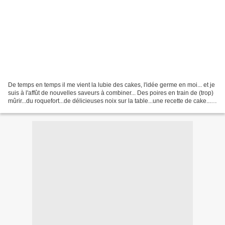
De temps en temps il me vient la lubie des cakes, l'idée germe en moi... et je
suis à l'affût de nouvelles saveurs à combiner... Des poires en train de (trop)
mûrir...du roquefort...de délicieuses noix sur la table...une recette de cake...
On secoue bien...