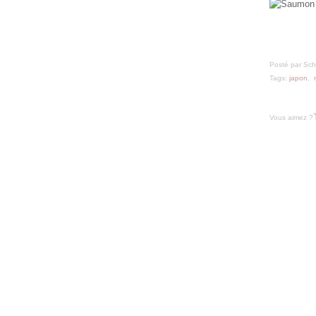
Février
(32)
Janvier
(37)
Posté par Sch
Tags:
japon
,
Vous aimez ?