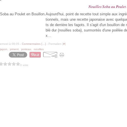
Nouilles Soba au Poulet 
Aujourd'hui, point de recette tout simple aux ingré
tionnels, mais une recette japonaise avec quelqu
ts de derrière les fagots. Il s'agit d'un bouillon de 
blé dur (nouilles soba), surmontés d'une poêlée d
x...
erneel à 08:05 -
Commentaires [
…
]
- Permalien [
#
]
japon
,
piment
,
poireau
,
nouilles
0 vote