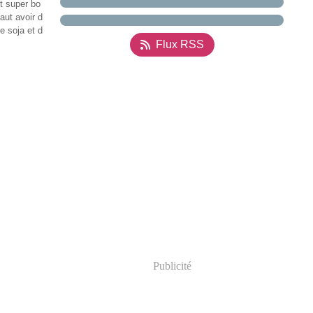
t super bo
faut avoir d
e soja et d
Flux RSS
Publicité