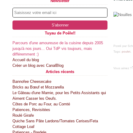
Newsletter
Tuyau de Poêle!!
Parcours d'une amoureuse de la cuisine depuis 2005
Posté par Sch
jusqu'à nos jours... Oui TdP vis toujours, mais
Tags:
poulet
,
différemment :)
Accueil du blog
Créer un blog avec CanalBlog
Vous aimez ?
Articles récents
Bannofee Cheesecake
Bricks au Bœuf et Mozzarella
Le Gâteau d'une Mamie, pour les Petits Assistants qui
Aiment Casser les Oeufs.
Côtes de Porc au Four, au Comté
Patiences, Revisitées
Roulé Girafe
Quiche Sans Pâte Lardons/Tomates Cerises/Feta
Cottage Loaf
Patiences - Bredele