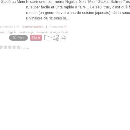
Encore une fois, merci Nigella. Son "Mirin Glazed Salmon" es
n, super facile et ultra rapide à faire... Le seul truc, c'est qu'il 
u mirin (un genre de vin blanc de cuisine japonais), de la sauc
u vinaigre de riz sous la...
erneel à 07:44 -
Commentaires [
…
]
- Permalien [
#
]
mirin
,
nigella
,
sauce soja
,
saumon
,
vinaigre de riz
0 vote