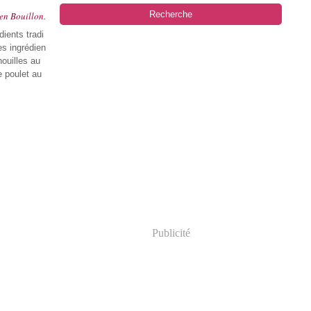
en Bouillon.
dients tradi
es ingrédien
nouilles au
e poulet au
Publicité