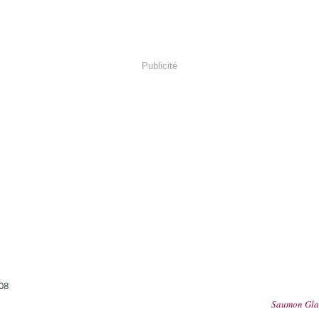
Publicité
08
Saumon Glac