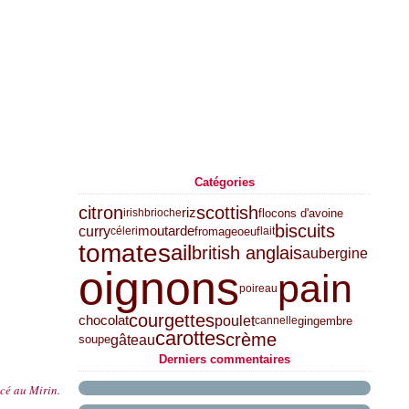
Catégories
citron
scottish
riz
flocons d'avoine
irish
brioche
biscuits
curry
moutarde
fromage
oeuf
céleri
lait
tomates
ail
british anglais
aubergine
oignons
pain
poireau
courgettes
poulet
chocolat
gingembre
cannelle
carottes
crème
gâteau
soupe
Derniers commentaires
é au Mirin.