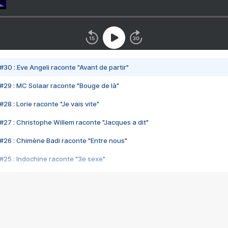
#30 : Eve Angeli raconte "Avant de partir"
#29 : MC Solaar raconte "Bouge de là"
28 : Lorie raconte "Je vais vite"
#27 : Christophe Willem raconte "Jacques a dit"
#26 : Chimène Badi raconte "Entre nous"
#25 : Indochine raconte "3e sexe"
#24 : Zaho raconte "C'est chelou"
#23 : Patrick Bruel raconte "Au café des délices"
#22 : Kyo raconte "Le chemin"