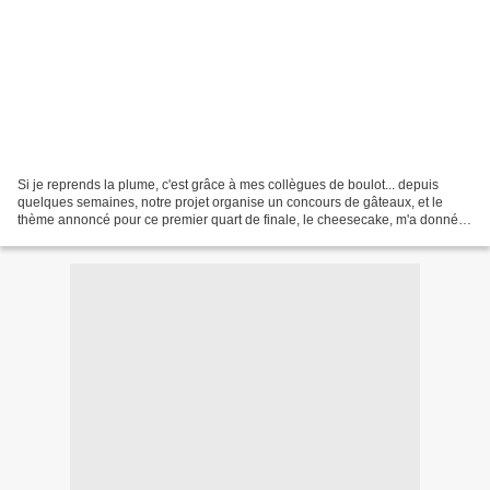
Si je reprends la plume, c'est grâce à mes collègues de boulot... depuis
quelques semaines, notre projet organise un concours de gâteaux, et le
thème annoncé pour ce premier quart de finale, le cheesecake, m'a donné
envie de réaliser un mix entre le thème...