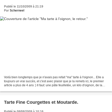
Publié le 11/10/2009 à 21:19
Par
Scherneel
Voilà bien longtemps que je n'avais pas refait "ma" tarte à l'oignon... Elle a
toujours un vrai succès, et c'est avec plaisir que je la remets ici, le premier
article a plus de 4 ans :) Il faut: une pâte feuilletée, un kilo d'oignon, de la
moutarde, du...
Tarte Fine Courgettes et Moutarde.
Publié le 08/08/2009 à 10:16