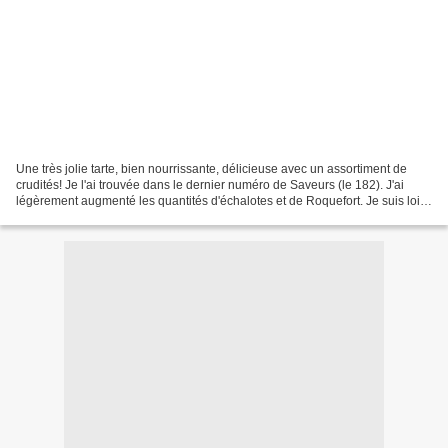
Une très jolie tarte, bien nourrissante, délicieuse avec un assortiment de
crudités! Je l'ai trouvée dans le dernier numéro de Saveurs (le 182). J'ai
légèrement augmenté les quantités d'échalotes et de Roquefort. Je suis loin
d'être experte en tarte salée,...