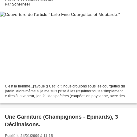
Par
Scherneel
C'est la flemme...j'avoue ;) Ceci dit, nous croulons sous les courgettes du
jardin, alors même si je me suis prise à les (re)aimer toutes simplement
cuites à la vapeur, j'en fait des poêlées (coupées en paysanne, avec des
gousses d'ail en chemise dans...
Une Garniture (Champignons - Epinards), 3
Déclinaisons.
Publié le 24/01/2009 à 11:15