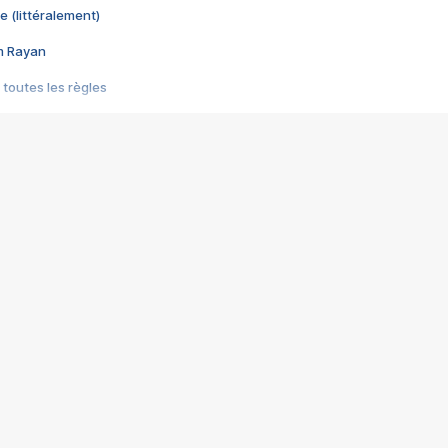
e (littéralement)
im Rayan
 toutes les règles
s les jeux vidéo
us choquant de Rockstar ? - Le scandale BULLY
e plus moche de Steam
du RÊVE tourne au CAUCHEMAR
pendant 8 heures
it… à tort
umiliés par un jeu vidéo
ire - Final Fantasy 8
ti un empire - Age of Empires
story DOFUS