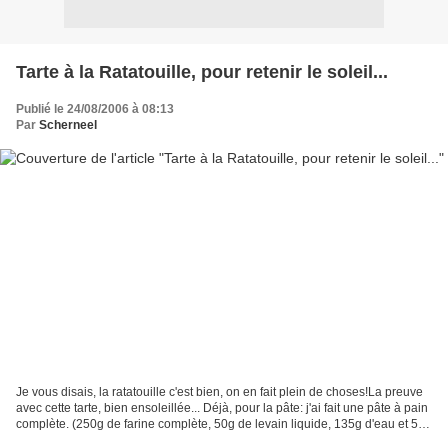
Tarte à la Ratatouille, pour retenir le soleil...
Publié le 24/08/2006 à 08:13
Par
Scherneel
Je vous disais, la ratatouille c'est bien, on en fait plein de choses!La preuve
avec cette tarte, bien ensoleillée... Déjà, pour la pâte: j'ai fait une pâte à pain
complète. (250g de farine complète, 50g de levain liquide, 135g d'eau et 5g
de sel: programme...