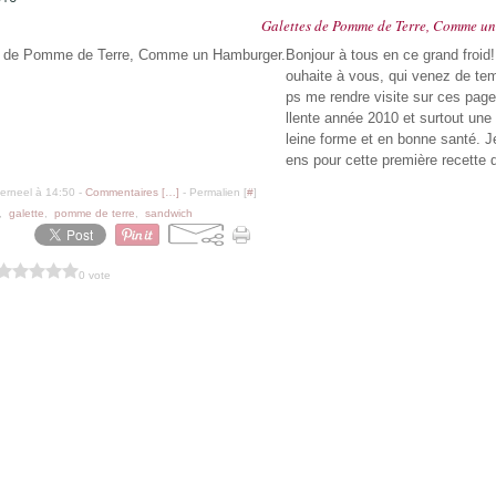
Galettes de Pomme de Terre, Comme u
Bonjour à tous en ce grand froid
ouhaite à vous, qui venez de te
ps me rendre visite sur ces pag
llente année 2010 et surtout une
leine forme et en bonne santé. J
ens pour cette première recette d
erneel à 14:50 -
Commentaires [
…
]
- Permalien [
#
]
,
galette
,
pomme de terre
,
sandwich
0 vote