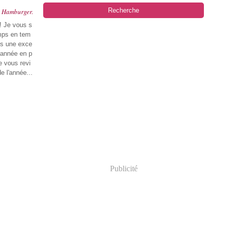
n Hamburger.
!! Je vous s
mps en tem
es une exce
 année en p
e vous revi
e l'année...
Publicité