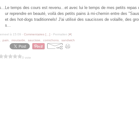
Le temps des cours est revenu...et avec lui le temps de mes petits repas 
ur reprendre en beauté, voilà des petits pains à mi-chemin entre des "Sau
et des hot-dogs traditionnels! J'ai utilisé des saucisses de volaille, des gr
s...
erneel à 15:09 -
Commentaires [
…
]
- Permalien [
#
]
,
pain
,
moutarde
,
saucisse
,
cornichons
,
sandwich
0 vote