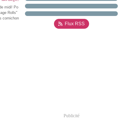
de midi! Po
sage Rolls"
os cornichon
Flux RSS
Publicité