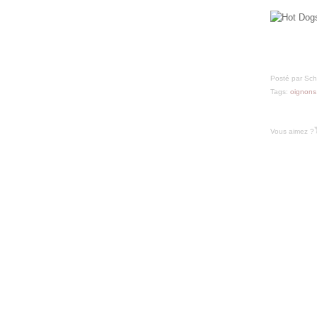
Février
(32)
Janvier
(37)
Posté par Sch
Tags:
oignons
Vous aimez ?