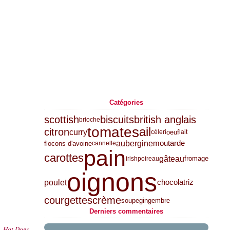
Catégories
scottish
biscuits
british anglais
brioche
tomates
ail
citron
curry
oeuf
céleri
lait
aubergine
moutarde
flocons d'avoine
cannelle
pain
carottes
gâteau
fromage
irish
poireau
oignons
poulet
chocolat
riz
courgettes
crème
soupe
gingembre
Derniers commentaires
Hot Dogs...