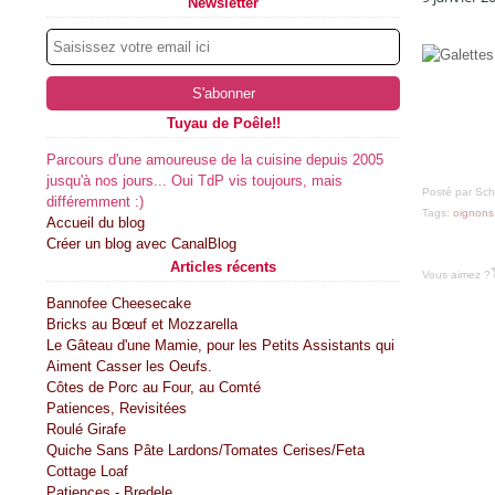
Newsletter
Tuyau de Poêle!!
Parcours d'une amoureuse de la cuisine depuis 2005
jusqu'à nos jours... Oui TdP vis toujours, mais
Posté par Sch
différemment :)
Tags:
oignons
Accueil du blog
Créer un blog avec CanalBlog
Articles récents
Vous aimez ?
Bannofee Cheesecake
Bricks au Bœuf et Mozzarella
Le Gâteau d'une Mamie, pour les Petits Assistants qui
Aiment Casser les Oeufs.
Côtes de Porc au Four, au Comté
Patiences, Revisitées
Roulé Girafe
Quiche Sans Pâte Lardons/Tomates Cerises/Feta
Cottage Loaf
Patiences - Bredele