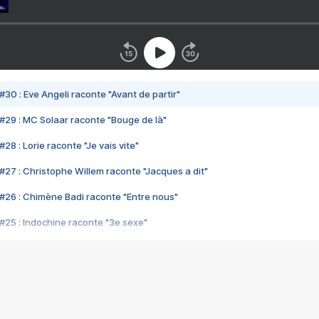
#30 : Eve Angeli raconte "Avant de partir"
#29 : MC Solaar raconte "Bouge de là"
28 : Lorie raconte "Je vais vite"
#27 : Christophe Willem raconte "Jacques a dit"
#26 : Chimène Badi raconte "Entre nous"
#25 : Indochine raconte "3e sexe"
#24 : Zaho raconte "C'est chelou"
#23 : Patrick Bruel raconte "Au café des délices"
#22 : Kyo raconte "Le chemin"