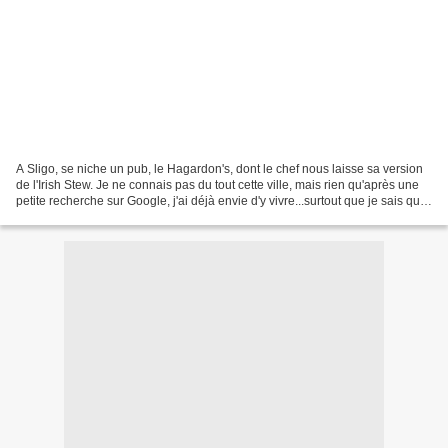
A Sligo, se niche un pub, le Hagardon's, dont le chef nous laisse sa version
de l'Irish Stew. Je ne connais pas du tout cette ville, mais rien qu'après une
petite recherche sur Google, j'ai déjà envie d'y vivre...surtout que je sais que
l'Irish Stew y...