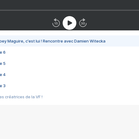
bey Maguire, c'est lui ! Rencontre avec Damien Witecka
e 6
e 5
e 4
e 3
s créatrices de la VF !
e 2
e 1
e Mektoub My Love arrive enfin ! Rencontre avec Shaïn Boumedine et Sal