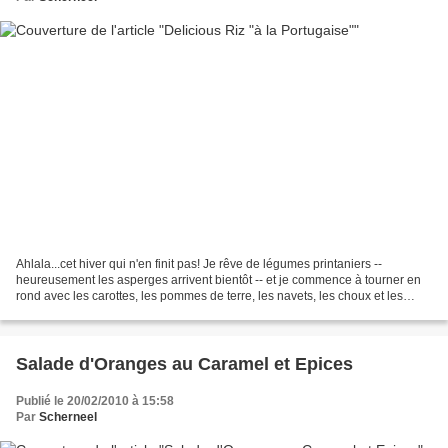
Ahlala...cet hiver qui n'en finit pas! Je rêve de légumes printaniers --
heureusement les asperges arrivent bientôt -- et je commence à tourner en
rond avec les carottes, les pommes de terre, les navets, les choux et les
endives! Néanmoins, néanmoins,...
Salade d'Oranges au Caramel et Epices
Publié le 20/02/2010 à 15:58
Par
Scherneel