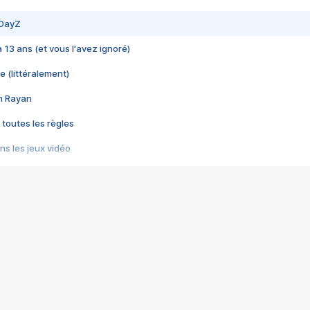
 DayZ
 a 13 ans (et vous l'avez ignoré)
e (littéralement)
im Rayan
 toutes les règles
s les jeux vidéo
us choquant de Rockstar ? - Le scandale BULLY
e plus moche de Steam
du RÊVE tourne au CAUCHEMAR
pendant 8 heures
it… à tort
umiliés par un jeu vidéo