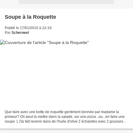
Soupe à la Roquette
Publié le 17/01/2010 à 22:10
Par
Scherneel
Que faire avec une botte de roquette gentiment donnée par madame la
primeur? On peut la mettre dans la salade, sur une pizza...ou...en faire une
soupe :) J'ai fait revenir dans de l'huile d'olive 2 échalotes avec 2 gousses
d'ail et un morceau de céleri...