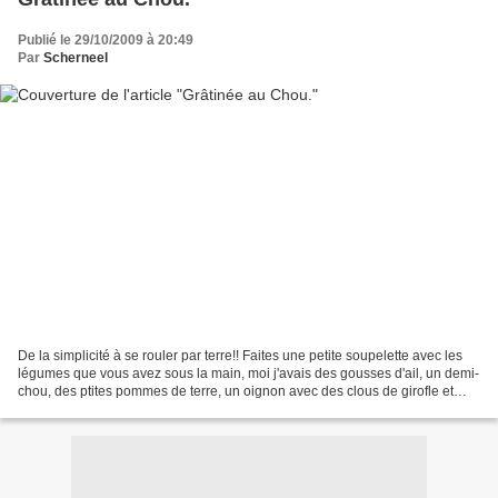
Publié le 29/10/2009 à 20:49
Par
Scherneel
De la simplicité à se rouler par terre!! Faites une petite soupelette avec les
légumes que vous avez sous la main, moi j'avais des gousses d'ail, un demi-
chou, des ptites pommes de terre, un oignon avec des clous de girofle et
deux bouillons cubes, avec...