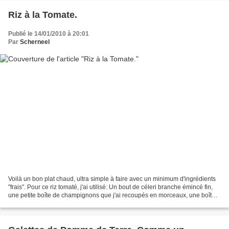
Riz à la Tomate.
Publié le 14/01/2010 à 20:01
Par
Scherneel
Voilà un bon plat chaud, ultra simple à faire avec un minimum d'ingrédients
"frais". Pour ce riz tomaté, j'ai utilisé: Un bout de céleri branche émincé fin,
une petite boîte de champignons que j'ai recoupés en morceaux, une boîte
de pulpe de tomate de...