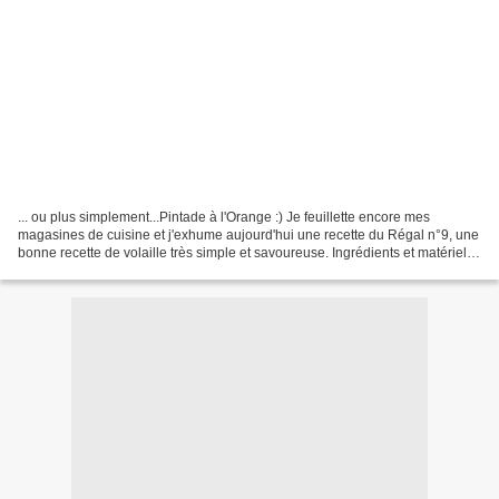
... ou plus simplement...Pintade à l'Orange :) Je feuillette encore mes
magasines de cuisine et j'exhume aujourd'hui une recette du Régal n°9, une
bonne recette de volaille très simple et savoureuse. Ingrédients et matériel: -
1 pintade de 1,5 kilos-...