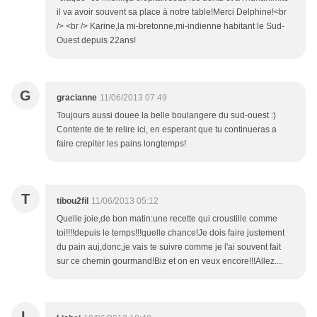
il va avoir souvent sa place à notre table!Merci Delphine!<br
/> <br /> Karine,la mi-bretonne,mi-indienne habitant le Sud-
Ouest depuis 22ans!
G
gracianne
11/06/2013 07:49
Toujours aussi douee la belle boulangere du sud-ouest :)
Contente de te relire ici, en esperant que tu continueras a
faire crepiter les pains longtemps!
T
tibou2fil
11/06/2013 05:12
Quelle joie,de bon matin:une recette qui croustille comme
toi!!!!depuis le temps!!!quelle chance!Je dois faire justement
du pain auj,donc,je vais te suivre comme je l'ai souvent fait
sur ce chemin gourmand!Biz et on en veux encore!!!Allez....
L