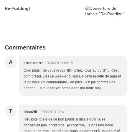
Re-Pudding!
Commentaires
A
artdelaterre
13/06/2013 09:15
Quel plaisir de vous revoir !!!!!!!! Chez nous aujourd'hui c'est
corn bread. Dès ce week-end j'essaie cette recette de pain et
je posterai un commentaire - en plus il est joli comme une
brioche. En tout cas welcome dans ma boite mail
T
tibou2fil
11/06/2013 12:41
Réussite totale de ce bon pain!!Tu disais qu'il ne se
conservait pas longtemps...je confirme,il a pris une belle
"claque" ce midi...ça crépitait sous les dents et à l'hunanimité