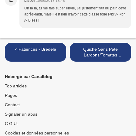
Lisbei
10/06/2013 18:48
Oh la la, tu me fais super envie, j'ai justement fait du pain cette
après-midi, mais il est loin d'avoir cette classe folle !<br /> <br
/> Bises !
< Patiences - Bredele
Quiche Sans Pâte
Lardons/Tomates
Cerises/Feta >
Hébergé par Canalblog
Top articles
Pages
Contact
Signaler un abus
C.G.U.
Cookies et données personnelles