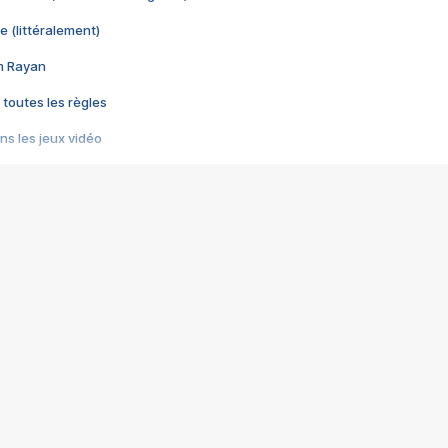
e (littéralement)
im Rayan
 toutes les règles
s les jeux vidéo
us choquant de Rockstar ? - Le scandale BULLY
e plus moche de Steam
du RÊVE tourne au CAUCHEMAR
pendant 8 heures
it… à tort
umiliés par un jeu vidéo
ire - Final Fantasy 8
ti un empire - Age of Empires