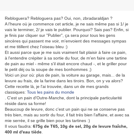
Rebloguera? Rebloguera pas? Oui, non, zbradaraldjan ?
A l'heure où je commence cet article, je ne sais même pas si 1/ je
vais le terminer, 2/ je vais le publier. Pourquoi? Sais pas? Enfin, si
je finis par cliquer sur "Publier", ça sera pour tous les gens
sincères qui passent me voir, m'envoient des messages sympas
et me titillent chez l'oiseau bleu :)
Et aussi parce que je me suis vraiment fait plaisir à faire ce pain,
à l'entendre crépiter à sa sortie du four, de m'en faire une tartine
de pain au miel - même s'il était encore chaud -, et le griller pour
le petit dèj ou la soupe de mes bonhommes ;)
Voici un jour où: plus de pain, la voiture au garage, mais... de la
levure au frais, de la farine dans les tiroirs. Bon, on y va alors?
Cette recette là, je l'ai trouvée, dans un de mes grands
classiques:
Tous les pains du monde
. C'est un pain d'Outre-Manche, dont la principale particularité
réside dans sa forme!
Beaucoup de levure, donc c'est un pain qui ne se conserve pas
très bien, mais au sortir du four, il fait très bien l'affaire, et avec sa
mie serrée, il se grille bien pour les tartines :)
Il vous faudra:
675g de T65, 10g de sel, 20g de levure fraîche,
400 ml d'eau tiède
.