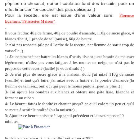
pépites de chocolat, qui ont coulé au fond des biscuits, pour un
effet financier "bi-couche" des plus délicieux :)
Pour la recette, elle est issue d'une valeur sure:
Florence
Edelman
,
"Pâtisseries Maison"
.
Il vous faudra: 40g de farine, 40g de poudre d'amande, 110g de sucre glace, 4
blancs d'oeuf, 1 pincée de sel (omise), 60g de beurre.
Je n'ai pas respecté pile poil l'ordre de la recette, par flemme de sortir trop de
vaisselle ;)
1/ J'ai commencé par battre les blancs d'oeufs, ils ont juste besoin de mousser
légèrement, n'allez pas vous fatiguer à les monter en neige, ce n'est pas le
propos de cette recette (facile! je vous disais :) )
2/ Je n'ai plus de sucre glace à la maison, donc j'ai mixé 110g de sucre
(vanillé) et tant qu'à faire, j'ai mixé avec la farine et la poudre d'amande (la
flemme de tamiser... oui, oui qui peut le moins parfois...peut le plus ;) )
3/ J'ai ajouté les poudres aux blancs et obtenu une pâte lisse, blanche et
formant un ruban.
4/ Le beurre: faites le fondre et chanter jusqu'à ce qu'il colore un peu et qu'il
se mette à sentir le praliné (ou la noisette).
5/ Ajoutez ce beurre noisette à l'appareil précédent et laissez reposer 20
minutes.
6/ Pendant ce temps là, préchauffez votre four à 200°.