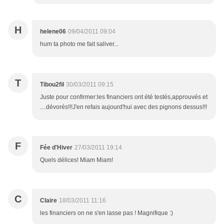
H
helene06
09/04/2011 09:04
hum ta photo me fait saliver...
T
Tibou2fil
30/03/2011 09:15
Juste pour confirmer:les financiers ont été testés,approuvés et
....dévorés!!!J'en refais aujourd'hui avec des pignons dessus!!!
F
Fée d'Hiver
27/03/2011 19:14
Quels délices! Miam Miam!
C
Claire
18/03/2011 11:16
les financiers on ne s'en lasse pas ! Magnifique :)