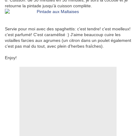
8. Cuisson: de 30 minutes en 30 minutes, je sors la cocotte et je
retourne la pintade jusqu'à cuisson complète.
Servie pour moi avec des spaghettis: c'est tendre! c'est moelleux!
c'est parfumé! C'est caramélisé :) J'aime beaucoup cuire les
volailles farcies aux agrumes (un citron dans un poulet également
c'est pas mal du tout, avec plein d'herbes fraîches).
Enjoy!