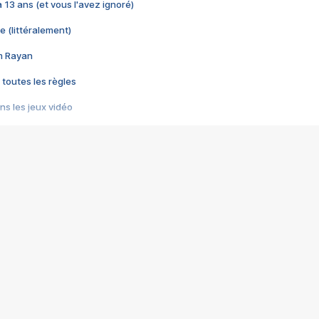
 a 13 ans (et vous l'avez ignoré)
e (littéralement)
im Rayan
 toutes les règles
s les jeux vidéo
us choquant de Rockstar ? - Le scandale BULLY
e plus moche de Steam
du RÊVE tourne au CAUCHEMAR
pendant 8 heures
it… à tort
umiliés par un jeu vidéo
ire - Final Fantasy 8
ti un empire - Age of Empires