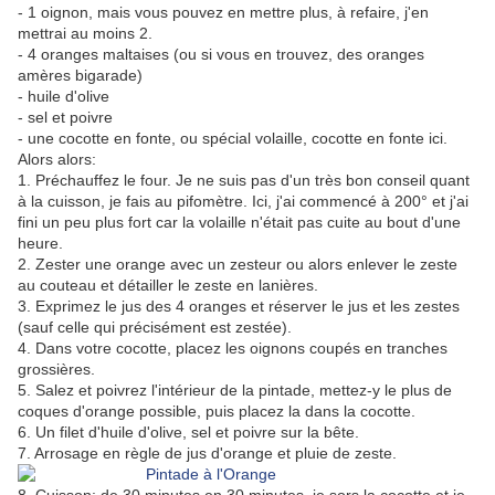
- 1 oignon, mais vous pouvez en mettre plus, à refaire, j'en
mettrai au moins 2.
- 4 oranges maltaises (ou si vous en trouvez, des oranges
amères bigarade)
- huile d'olive
- sel et poivre
- une cocotte en fonte, ou spécial volaille, cocotte en fonte ici.
Alors alors:
1. Préchauffez le four. Je ne suis pas d'un très bon conseil quant
à la cuisson, je fais au pifomètre. Ici, j'ai commencé à 200° et j'ai
fini un peu plus fort car la volaille n'était pas cuite au bout d'une
heure.
2. Zester une orange avec un zesteur ou alors enlever le zeste
au couteau et détailler le zeste en lanières.
3. Exprimez le jus des 4 oranges et réserver le jus et les zestes
(sauf celle qui précisément est zestée).
4. Dans votre cocotte, placez les oignons coupés en tranches
grossières.
5. Salez et poivrez l'intérieur de la pintade, mettez-y le plus de
coques d'orange possible, puis placez la dans la cocotte.
6. Un filet d'huile d'olive, sel et poivre sur la bête.
7. Arrosage en règle de jus d'orange et pluie de zeste.