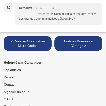
C
Cémouax
12/03/2010 10:43
....... ..... .... ... .. .<br /> <br /> j'ai faim, j'ai faim, j'ai faim !!!<br />
Les oranges que tu as utilisées étaient bio?
< Cake au Chocolat au
Endives Braisées à
Micro-Ondes
l'Orange >
Hébergé par Canalblog
Top articles
Pages
Contact
Signaler un abus
C.G.U.