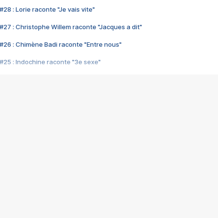
28 : Lorie raconte "Je vais vite"
#27 : Christophe Willem raconte "Jacques a dit"
#26 : Chimène Badi raconte "Entre nous"
#25 : Indochine raconte "3e sexe"
#24 : Zaho raconte "C'est chelou"
#23 : Patrick Bruel raconte "Au café des délices"
#22 : Kyo raconte "Le chemin"
#21 : Nolwenn Leroy raconte "Cassé"
#20 : Patrick Hernandez raconte "Born to be alive"
#19 : Lorie raconte "Près de moi"
#18 : Michael Jones raconte "A nos actes manqués" (avec Jean-Jacque
#17 : Khaled raconte "Aïcha"