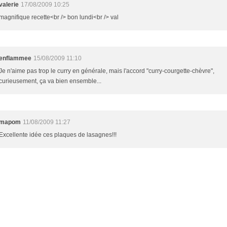
valerie
17/08/2009 10:25
magnifique recette<br /> bon lundi<br /> val
enflammee
15/08/2009 11:10
Je n'aime pas trop le curry en générale, mais l'accord "curry-courgette-chèvre",
curieusement, ça va bien ensemble...
mapom
11/08/2009 11:27
Excellente idée ces plaques de lasagnes!!!