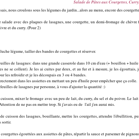
Salade de Pâtes aux Courgettes, Curry,
isais, nous croulons sous les légumes du jardin
...alors au menu, encore des courgette
tte salade avec des plaques de lasagnes, une courgette, un demi-fromage de chèvre fr
ivre et du curry. (Pour 2)
luche légume, tailler des bandes de courgettes et réserver.
feuilles de lasagnes: dans une grande casserole dans 10 cm d'eau (+ bouillon + huile
les ne se collent). Je les ai cuites par deux, et au fur et à mesure, je les égouttais, j
our les refroidir et je les découpais en 3 ou 4 bandes.
directement dans les assiettes en mettant un peu d'huile pour empêcher que ça colle.
3 feuilles de lasagnes par personne, à vous d'ajuster la quantité :)
 cuisson, mixer le fromage avec un peu de lait, du curry, du sel et du poivre. Le lait
ttention de ne pas en mettre trop. Si j'avais eu de l'ail j'en aurai mis.
 de cuisson des lasagnes, bouillante, mettre les courgettes, attendre l'ébullition, pu
 sortir.
s courgettes égouttées aux assiettes de pâtes, répartir la sauce et parsemer de pignons