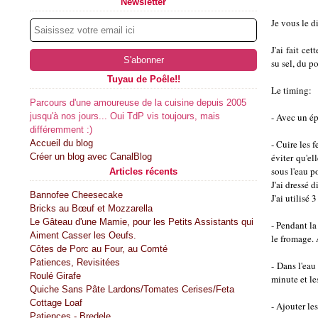
Newsletter
Je vous le d
J'ai fait ce
su sel, du po
Tuyau de Poêle!!
Le timing:
Parcours d'une amoureuse de la cuisine depuis 2005
jusqu'à nos jours... Oui TdP vis toujours, mais
- Avec un ép
différemment :)
Accueil du blog
- Cuire les 
Créer un blog avec CanalBlog
éviter qu'el
sous l'eau p
Articles récents
J'ai dressé 
Bannofee Cheesecake
J'ai utilisé 
Bricks au Bœuf et Mozzarella
Le Gâteau d'une Mamie, pour les Petits Assistants qui
- Pendant la
Aiment Casser les Oeufs.
le fromage. A
Côtes de Porc au Four, au Comté
Patiences, Revisitées
- Dans l'eau
Roulé Girafe
minute et les
Quiche Sans Pâte Lardons/Tomates Cerises/Feta
Cottage Loaf
- Ajouter le
Patiences - Bredele