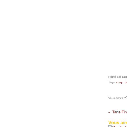
Février
(32)
Janvier
(37)
Posté par Sch
Tags:
curry
,
p
Vous aimez ?
Tarte Fi
Vous aim