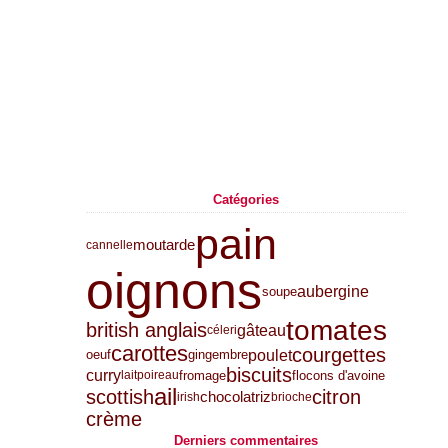
Catégories
pain
moutarde
cannelle
oignons
aubergine
soupe
tomates
british anglais
gâteau
céleri
carottes
courgettes
poulet
oeuf
gingembre
biscuits
curry
fromage
flocons d'avoine
lait
poireau
ail
scottish
citron
chocolat
riz
irish
brioche
crème
Derniers commentaires