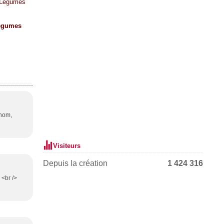
égumes
 nom,
Visiteurs
Depuis la création
1 424 316
 <br />