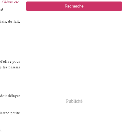
 Chèvre etc.
s!
ais, du lait,
 d'olive pour
e les passais
 doit délayer
Publicité
is une petite
.