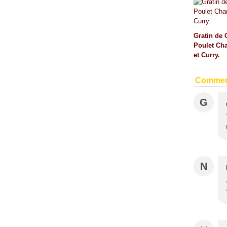
Gratin de 
Poulet Ch
et Curry.
Commen
G
N