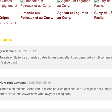
Limande aux
Agneau et Légumes
Curry de L
Crêpes
Poireaux et au Curry.
au Curry.
Facile.
ampignons
taires
gracianne
18/08/2009 11:25
Tu sais en Italie, ces grandes pates larges s'appellent des papardelle - joli comme
n'est-ce pas?
New York Lawyers
18/08/2009 05:40
J'aime bien ton site, viens voir le miens pour un petit clique ou 2 si ça te dis :P<br />
<br /> <br /> http://www.new-york-lawyers-listing.com/