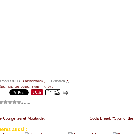
erneel à 07:14 -
Commentaires [
…
]
- Permalien [
#
]
âtes
,
lait
,
courgettes
,
pignon
,
chèvre
0 vote
ne Courgettes et Moutarde.
Soda Bread, "Spur of th
erez aussi :