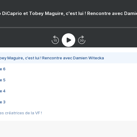
 DiCaprio et Tobey Maguire, c'est lui ! Rencontre avec Dam
bey Maguire, c'est lui ! Rencontre avec Damien Witecka
e 6
e 5
e 4
e 3
s créatrices de la VF !
e 2
e 1