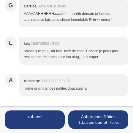
G
Garrice
02/07/2010 20:49
AAAAAAHHHHHHaaaahhhhhhhhh demain je fais les
courses et je fais cette chose formidable !!<br /> merci !
L
lulu
18/07/2009 14:02
ohlala que ça a l'air bon, noix de coco + choco je peux pas
resister!!<br /> bravo pour ton blog, il est super
A
Audinette
17/07/2009 08:38
j'aime grignoter ces petites douceurs là !
< 4 ans!
Aubergines Rôties
(Balsamique et Huile
d'Olive) au Chèvre et aux