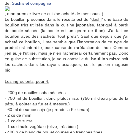
de:
Sushis et compagnie
, mon premier livre de cuisine acheté de mes sous :)
Le bouillon préconisé dans le recette est du "
dashi
" une base de
bouillon très utilisée dans la cuisine japonaise, fabriqué à partir
de bonite séchée (la bonite est un genre de thon). J'ai fait ce
bouillon avec des sachets "tout prêts". Sauf que depuis que j'ai
acheté ce bouillon, il me semble que l'importation de ce type de
produit est interdite, pour cause de raréfaction du thon. Comme
j'en ai, je l'utilise, mais je n'en rachèterai certainement pas. Donc
en guise de substitution, je vous conseille du
bouillon miso
: soit
les sachets dans les rayons asiatiques, soit le pot en magasin
bio.
Les ingrédients, pour 4:
- 200g de nouilles soba séchées.
- 750 ml de bouillon, donc plutôt miso. (750 ml d'eau plus de la
pâte, à goûter au fur et à mesure.)
- 60 ml de sauce soja (je prends la Kikkiman)
- 2 cs de mirin
- 1 cc de sucre
- 1 cs d'huile végétale (olive, très bien.)
- 400 g de blanc de poulet coupés en tranches fines