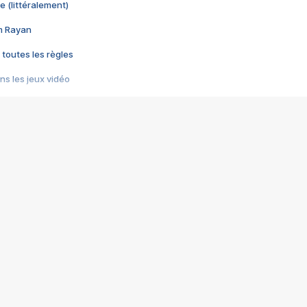
e (littéralement)
im Rayan
 toutes les règles
s les jeux vidéo
us choquant de Rockstar ? - Le scandale BULLY
e plus moche de Steam
du RÊVE tourne au CAUCHEMAR
pendant 8 heures
it… à tort
umiliés par un jeu vidéo
ire - Final Fantasy 8
ti un empire - Age of Empires
story DOFUS