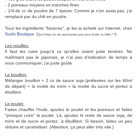
- 2 poireaux moyens en tranches fines
- 1/4 de cc de poudre de 7 épices. Comme je n'en avais pas, j'ai
remplacé par du chili en poudre.
Tous les ingrédients "bizarres", je les ai acheté sur Internet, chez
Sushi Boutique
. (
)
Qui hélas ne me sponsorise pas pour écrire ce billet ^^
Les nouilles:
Il faut les cuire jusqu'à ce qu'elles soient juste tendres. Ne
maîtrisant pas le japonais, je n'ai pas d'indication de temps à
vous communiquer, j'ai juste goûté.
Le bouillon:
Mélanger bouillon + 2 cs de sauce soja (prélevées sur les 60ml
de départ) + la moitié du mirin + la moitié du sucre et portez à
ébulition.
Le poulet:
Faites chauffer l'huile, ajoutez le poulet et les poireaux et faites
"presque cuire" le poulet. Là, ajoutez le reste de sauce soja, de
mirin et de sucre et portez à ébullition. Si besoin, faites un peu
réduire et caraméliser. (Attention, ça peut aller très vite.)