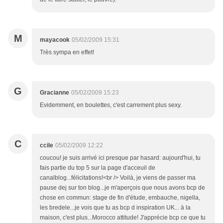
M
mayacook
05/02/2009 15:31
Très sympa en effet!
G
Gracianne
05/02/2009 15:23
Evidemment, en boulettes, c'est carrement plus sexy.
C
ccile
05/02/2009 12:22
coucou! je suis arrivé ici presque par hasard: aujourd'hui, tu
fais partie du top 5 sur la page d'acceuil de
canalblog...félicitations!<br /> Voilà, je viens de passer ma
pause dej sur ton blog...je m'aperçois que nous avons bcp de
chose en commun: stage de fin d'étude, embauche, nigella,
les bredele...je vois que tu as bcp d inspiration UK... à la
maison, c'est plus...Morocco attitude! J'apprécie bcp ce que tu