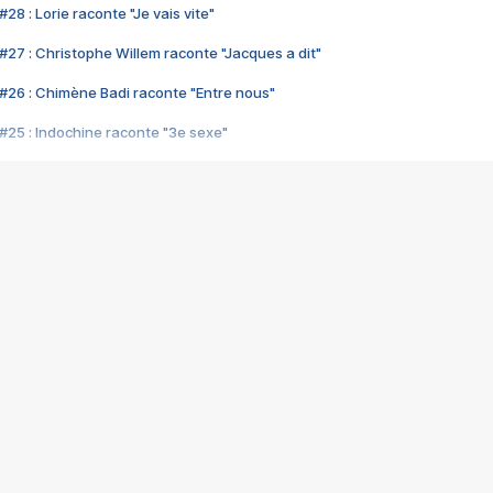
28 : Lorie raconte "Je vais vite"
#27 : Christophe Willem raconte "Jacques a dit"
#26 : Chimène Badi raconte "Entre nous"
#25 : Indochine raconte "3e sexe"
#24 : Zaho raconte "C'est chelou"
#23 : Patrick Bruel raconte "Au café des délices"
#22 : Kyo raconte "Le chemin"
#21 : Nolwenn Leroy raconte "Cassé"
#20 : Patrick Hernandez raconte "Born to be alive"
#19 : Lorie raconte "Près de moi"
#18 : Michael Jones raconte "A nos actes manqués" (avec Jean-Jacque
#17 : Khaled raconte "Aïcha"
#16 : Corneille raconte "Parce qu'on vient de loin"