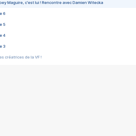
bey Maguire, c'est lui ! Rencontre avec Damien Witecka
e 6
e 5
e 4
e 3
s créatrices de la VF !
e 2
e 1
e Mektoub My Love arrive enfin ! Rencontre avec Shaïn Boumedine et Sal
i : après Toni en famille
elle réalise le bouleversant Dites lui que je l'aime
ais ! Rencontre autour de Vie privée de Rebecca Zlotowski
 de Marguerite, Grave... Rencontre avec Ella Rumpf