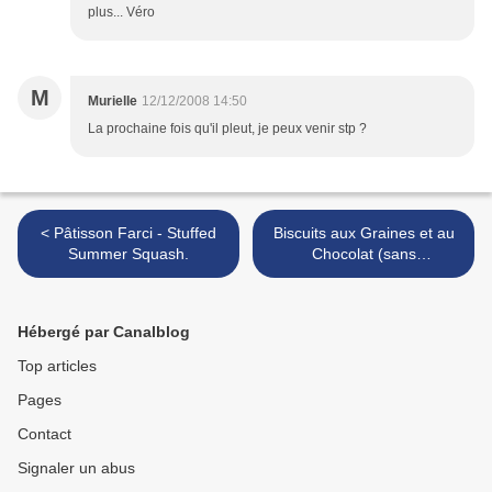
plus... Véro
M
Murielle
12/12/2008 14:50
La prochaine fois qu'il pleut, je peux venir stp ?
< Pâtisson Farci - Stuffed
Biscuits aux Graines et au
Summer Squash.
Chocolat (sans
beurre..histoire de faire une
pause gras ^^ ) >
Hébergé par Canalblog
Top articles
Pages
Contact
Signaler un abus