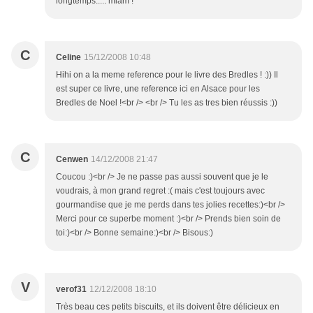
longtemps..... miam !
C
Celine
15/12/2008 10:48
Hihi on a la meme reference pour le livre des Bredles ! :)) Il
est super ce livre, une reference ici en Alsace pour les
Bredles de Noel !<br /> <br /> Tu les as tres bien réussis :))
C
Cenwen
14/12/2008 21:47
Coucou :)<br /> Je ne passe pas aussi souvent que je le
voudrais, à mon grand regret :( mais c'est toujours avec
gourmandise que je me perds dans tes jolies recettes:)<br />
Merci pour ce superbe moment :)<br /> Prends bien soin de
toi:)<br /> Bonne semaine:)<br /> Bisous:)
V
verof31
12/12/2008 18:10
Très beau ces petits biscuits, et ils doivent être délicieux en