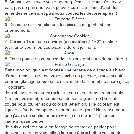
5. Amusez vous avec vos emporte-pièces....si vous n'en avez
pas, pas de panique: vous pouvez coller au blanc d'œuf des
amandes entières, et puis vous pouvez les décorer après :)
6. Disposez sur une plaque...les biscuits ne gonflent pas
énormément.
7. Cuisson 15 minutes environ (à surveiller) à 180°, chaleur
tournante pour moi. Les biscuits dorent joliment.
8. On va pouvoir commencer les travaux pratiques de peinture :)
Dans mon bouquin est donnée une recette de glaçage au blanc
d'œuf...mais je suis une vraie quiche en glaçage, alors j'ai opté
pour un glaçage beaucoup plus simple: de l'eau et du sucre glace
+ colorant.
Je n'ai pas de recette miracle: un peu d'eau dans un ramequin
(un peu, vraiment) et beaucoup de sucre glace, de l'huile de
coude pour touiller et du colorant. Attention, si le colorant est
liquide, il faudra compenser par du sucre glace! Heureusement
que j'avais du soutien moral (Roro, si tu me lis ^^ ) pasque
j'aurais laissé tomber.
Je suis aussi très nulle en fesage de cornet en papier pour
dessiner, alors on y est allé à la pique à brochettes yakitori de