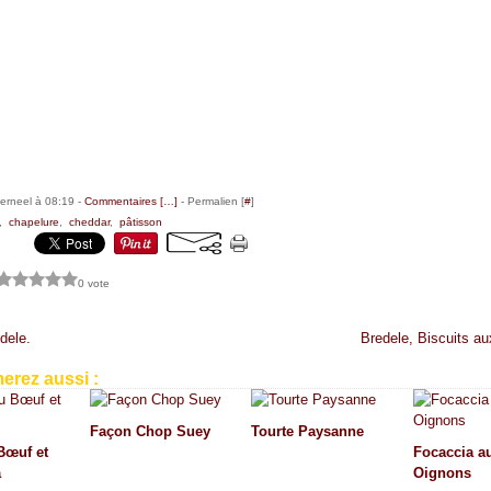
erneel à 08:19 -
Commentaires [
…
]
- Permalien [
#
]
,
chapelure
,
cheddar
,
pâtisson
0 vote
dele.
Bredele, Biscuits au
erez aussi :
Façon Chop Suey
Tourte Paysanne
Bœuf et
Focaccia a
a
Oignons