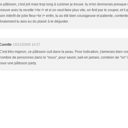
le pâtisson, c'est joli mais trop long à cuisiner je trouve. tu m'en donnerais presque
preuve avec ta recette !<br /> et si on veut faire plus vite, on finit par le couper, et il 
son intérêt de jolie fleur.<br /> enfin, tu as été bien courageuse et patiente, content
finalement tu aies eu du plaisir à le déguster.
Camille
10/12/2008 14:27
C'est très mignon, ce pâtisson cuit dans la peau. Pour indication, j'aimerais bien co
nombre de personnes dans le "nous", pour savoir, sait-on jamais, combien de "on" i
pour une pâtisson party.