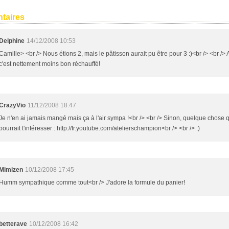
taires
Delphine
14/12/2008 10:53
Camille> <br /> Nous étions 2, mais le pâtisson aurait pu être pour 3 :)<br /> <br /> A
c'est nettement moins bon réchauffé!
CrazyVio
11/12/2008 18:47
Je n'en ai jamais mangé mais ça à l'air sympa !<br /> <br /> Sinon, quelque chose 
pourrait t'intéresser : http://fr.youtube.com/atelierschampion<br /> <br /> :)
Mimizen
10/12/2008 17:45
Humm sympathique comme tout<br /> J'adore la formule du panier!
betterave
10/12/2008 16:42