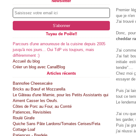
Newsletter
Premier lé
que je n'en
J'ai trouvé
Donc, pour 
Tuyau de Poêle!!
cheddar r
Parcours d'une amoureuse de la cuisine depuis 2005
jusqu'à nos jours... Oui TdP vis toujours, mais
J'ai commen
différemment :)
J'ai fait b
Accueil du blog
initiale e
Créer un blog avec CanalBlog
tendre"....
Articles récents
Chez moi ça
essayer de v
Bannofee Cheesecake
Bricks au Bœuf et Mozzarella
Puis j'ai la
Le Gâteau d'une Mamie, pour les Petits Assistants qui
tout ce temp
Aiment Casser les Oeufs.
Le lendemain
Côtes de Porc au Four, au Comté
Patiences, Revisitées
J'ai cru que
Roulé Girafe
les garder, 
Quiche Sans Pâte Lardons/Tomates Cerises/Feta
Puis j'ai gr
Cottage Loaf
j'ai réussi à
Patiences - Bredele