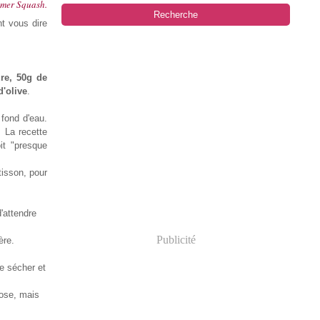
mmer Squash.
t vous dire
re,
50g de
d'olive
.
 fond d'eau.
. La recette
it "presque
tisson, pour
d'attendre
Publicité
ère.
re sécher et
chose, mais