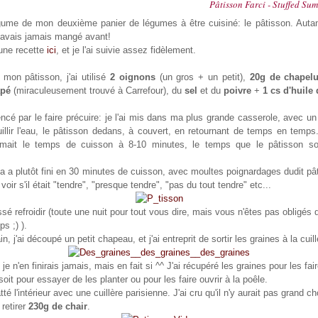
Pâtisson Farci - Stuffed Su
gume de mon deuxième panier de légumes à être cuisiné: le pâtisson. Autan
 avais jamais mangé avant!
 une recette
ici
, et je l'ai suivie assez fidèlement.
mon pâtisson, j'ai utilisé
2 oignons
(un gros + un petit),
20g de chapelu
apé
(miraculeusement trouvé à Carrefour), du
sel
et du
poivre
+
1 cs d'huile 
cé par le faire précuire: je l'ai mis dans ma plus grande casserole, avec un
ouillir l'eau, le pâtisson dedans, à couvert, en retournant de temps en temps
stimait le temps de cuisson à 8-10 minutes, le temps que le pâtisson so
 a plutôt fini en 30 minutes de cuisson, avec moultes poignardages dudit pâ
oir s'il était "tendre", "presque tendre", "pas du tout tendre" etc...
issé refroidir (toute une nuit pour tout vous dire, mais vous n'êtes pas obligés 
s ;) ).
, j'ai découpé un petit chapeau, et j'ai entreprit de sortir les graines à la cuill
 je n'en finirais jamais, mais en fait si ^^ J'ai récupéré les graines pour les fai
soit pour essayer de les planter ou pour les faire ouvrir à la poêle.
atté l'intérieur avec une cuillère parisienne. J'ai cru qu'il n'y aurait pas grand 
 retirer
230g de chair
.