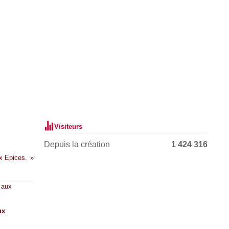
Visiteurs
Depuis la création
1 424 316
x Epices.
ux