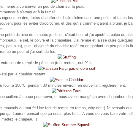
nd même à conserver un peu de chair sur la peau.
mencer à s'attaquer à la farce!
oignons en dés, faites chauffer de l'huile d'olive dans une poêle, et faites les
souvent pour les éviter d'accrocher, et dès qu'ils commençaient à brunir, je ba
an.
e petite dizaine de minutes je dirais, c'était bon, et j'ai ajouté la pulpe du pât
orceaux, le sel, le poivre et la chapelure. J'ai remué et laissé cuire quelques
es, pas plus), puis j'ai ajouté du cheddar rapé, en en gardant un peu pour la fin
remué un peu, et j'ai sorti du feu.
 entrepris de remplir le pâtisson (tout rentrait, ouf ^^ )...
plété par le cheddar restant.
u four, à 180°C, pendant 30 minutes environ, en surveillant régulièrement.
é une cuillère à soupe pour servir, et nous avons mangé ça avec du jambon de 
s mauvais du tout ^^ Une fois de temps en temps, why not :) Je pensais que 
que ça; Laurent pensait que ça serait plus fort... A vous de vous faire votre idé
: mettez le chapeau :)