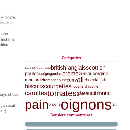
 y fondre.
issais le
isson
 instants
ition.
Catégories
british anglais
scottish
cannelle
poireau
crème
poulet
aubergine
oeuf
gingembre
céleri
ail
curry
moutarde
chocolat
fromage
soupe
irish
biscuits
courgettes
flocons d'avoine
tomates
carottes
citron
gâteau
riz
pays et des
oignons
pain
brioche
lait
ça serait
e :)
Derniers commentaires