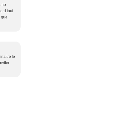
 une
perd tout
e que
nnaître le
nviter