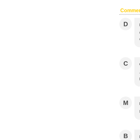
Commen
D
C
M
B