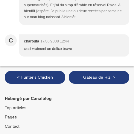
supermarchés). Et j'ai du sirop d'érable en réserve! Ravie. A
bientôt j'espère. Je publie une ou deux recettes par semaine
sur mon blog naissant. A bientôt.
C
charoufa
17/06/2008 12:44
c'est vraiment un delice bravo.
< Hunter's Chicken
Gâteau de Riz. >
Hébergé par Canalblog
Top articles
Pages
Contact