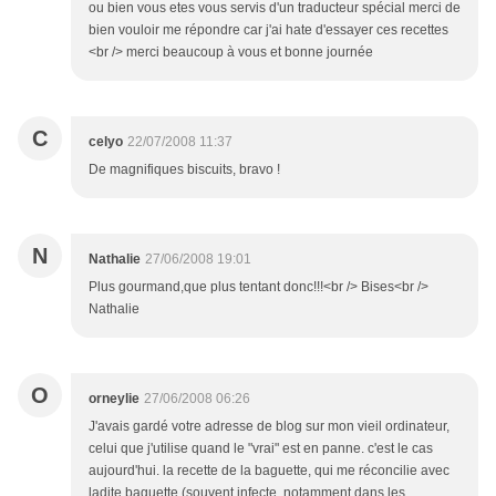
ou bien vous etes vous servis d'un traducteur spécial merci de
bien vouloir me répondre car j'ai hate d'essayer ces recettes
<br /> merci beaucoup à vous et bonne journée
C
celyo
22/07/2008 11:37
De magnifiques biscuits, bravo !
N
Nathalie
27/06/2008 19:01
Plus gourmand,que plus tentant donc!!!<br /> Bises<br />
Nathalie
O
orneylie
27/06/2008 06:26
J'avais gardé votre adresse de blog sur mon vieil ordinateur,
celui que j'utilise quand le "vrai" est en panne. c'est le cas
aujourd'hui. la recette de la baguette, qui me réconcilie avec
ladite baguette (souvent infecte, notamment dans les