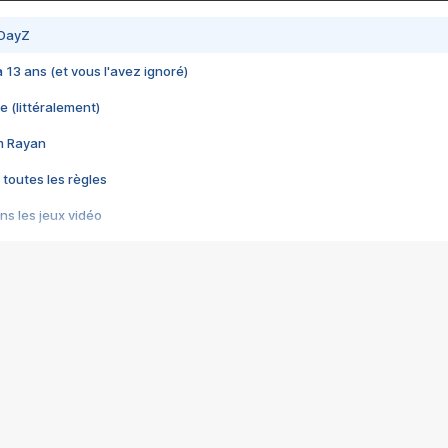
 DayZ
 a 13 ans (et vous l'avez ignoré)
e (littéralement)
im Rayan
 toutes les règles
s les jeux vidéo
us choquant de Rockstar ? - Le scandale BULLY
e plus moche de Steam
du RÊVE tourne au CAUCHEMAR
pendant 8 heures
it… à tort
umiliés par un jeu vidéo