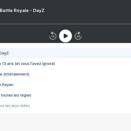
 Battle Royale - DayZ
 DayZ
 a 13 ans (et vous l'avez ignoré)
e (littéralement)
im Rayan
 toutes les règles
s les jeux vidéo
us choquant de Rockstar ? - Le scandale BULLY
e plus moche de Steam