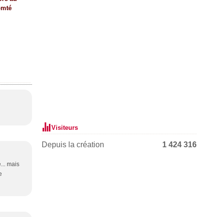
omté
Visiteurs
Depuis la création
1 424 316
... mais
e