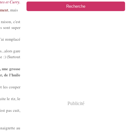
es et Curry.
ément
, mais
aison, c'est
s sont super
 j'ai remplacé
...alors gare
e :) (Surtout
, une grosse
, de l'huile
et les couper
te le riz, le
Publicité
est pas cuit,
inaigrette au