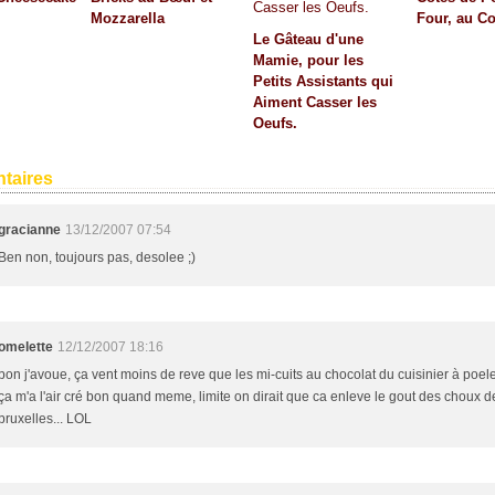
Mozzarella
Four, au C
Le Gâteau d'une
Mamie, pour les
Petits Assistants qui
Aiment Casser les
Oeufs.
taires
gracianne
13/12/2007 07:54
Ben non, toujours pas, desolee ;)
omelette
12/12/2007 18:16
bon j'avoue, ça vent moins de reve que les mi-cuits au chocolat du cuisinier à poele
ça m'a l'air cré bon quand meme, limite on dirait que ca enleve le gout des choux d
bruxelles... LOL