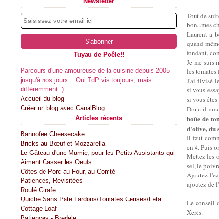
Newsletter
Tout de sui
bon...mes ch
Laurent a b
quand même 
fondant, co
Tuyau de Poêle!!
Je me suis i
Parcours d'une amoureuse de la cuisine depuis 2005
les tomates 
jusqu'à nos jours... Oui TdP vis toujours, mais
J'ai divisé 
différemment :)
si vous essa
Accueil du blog
si vous êtes 
Créer un blog avec CanalBlog
Donc il vou
boîte de to
Articles récents
d'olive, du 
Bannofee Cheesecake
Il faut comm
Bricks au Bœuf et Mozzarella
en 4. Puis o
Le Gâteau d'une Mamie, pour les Petits Assistants qui
Mettez les o
Aiment Casser les Oeufs.
sel, le poivr
Côtes de Porc au Four, au Comté
Ajoutez l'ea
Patiences, Revisitées
ajoutez de l
Roulé Girafe
Quiche Sans Pâte Lardons/Tomates Cerises/Feta
Le conseil d
Cottage Loaf
Xerès.
Patiences - Bredele