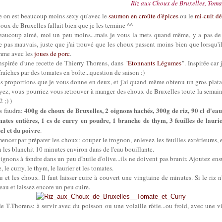
Riz aux Choux de Bruxelles, Tomat
te on est beaucoup moins sexy qu'avec le
saumon en croûte d'épices
ou le
mi-cuit d
oux de Bruxelles fallait bien que je les termine ^^
eaucoup aimé, moi un peu moins...mais je vous la mets quand même, y a pas de r
pas mauvais, juste que j'ai trouvé que les choux passent moins bien que lorsqu'il
mme avec les
joues de porc
.
nspirée d'une recette de Thierry Thorens, dans "
Etonnants Légumes
". Inspirée car
fraîches par des tomates en boîte...question de saison :)
les proportions que je vous donne en deux, et j'ai quand même obtenu un gros platas
yez, vous pourriez vous retrouver à manger des choux de Bruxelles toute la semain
2 ;) )
400g de choux de Bruxelles, 2 oignons hachés, 300g de riz, 90 cl d'eau
s faudra:
mates entières, 1 cs de curry en poudre, 1 branche de thym, 3 feuilles de laurier
sel et du poivre
.
encer par préparer les choux: couper le trognon, enlevez les feuilles extérieures, 
n les blanchit 10 minutes environ dans de l'eau bouillante.
ignons à fondre dans un peu d'huile d'olive...ils ne doivent pas brunir. Ajoutez ensui
e, le curry, le thym, le laurier et les tomates.
u et les choux. Il faut laisser cuire à couvert une vingtaine de minutes. Si le riz n'
'eau et laissez encore un peu cuire.
e T.Thorens: à servir avec du poisson ou une volaille rôtie...ou froid, avec une v