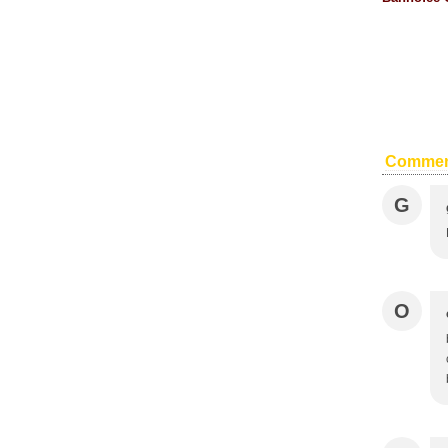
Commen
G
O