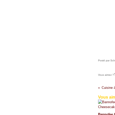
Février
(32)
Janvier
(37)
Posté par Sch
Vous aimez ?
Vous aim
Bannofee 