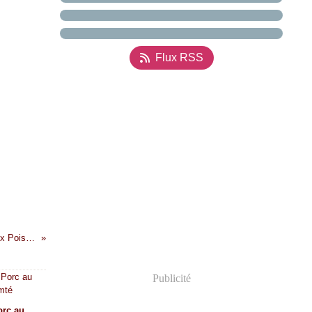
Flux RSS
Soupe Marocaine au Poulet et aux Pois Chiches.
Publicité
orc au