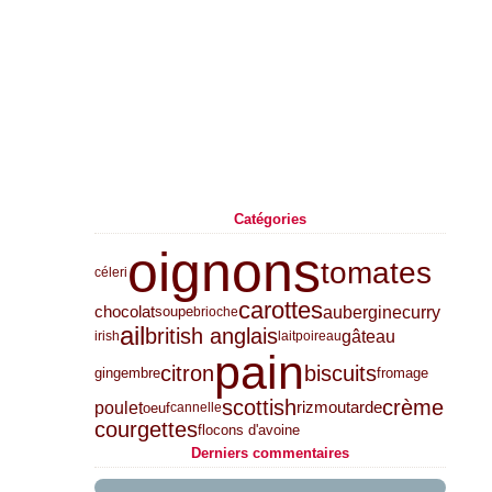
Catégories
oignons
tomates
céleri
carottes
aubergine
curry
chocolat
soupe
brioche
ail
british anglais
gâteau
irish
lait
poireau
pain
citron
biscuits
gingembre
fromage
scottish
crème
poulet
riz
moutarde
oeuf
cannelle
courgettes
flocons d'avoine
Derniers commentaires