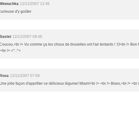
Minouchka
12/12/2007 12:46
curieuse d'y goûter
Bastet
12/12/2007 09:46
Coucou,<br /> Vu comme ça les choux de bruxelles ont l'air tentants ! :O<br /> Bon
!<br /> =^..^=
Rosa
12/12/2007 07:09
Une jolie façon d'apprêter ce délicieux légume! Miam!<br /> <br /> Bises,<br /> <br