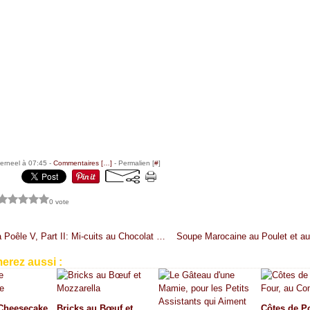
erneel à 07:45 -
Commentaires [
…
]
- Permalien [
#
]
0 vote
Cuisine à Poêle V, Part II: Mi-cuits au Chocolat et au Café.
erez aussi :
Cheesecake
Bricks au Bœuf et
Côtes de P