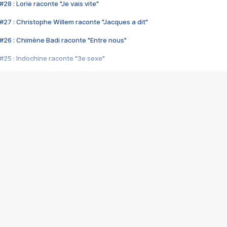
28 : Lorie raconte "Je vais vite"
#27 : Christophe Willem raconte "Jacques a dit"
#26 : Chimène Badi raconte "Entre nous"
#25 : Indochine raconte "3e sexe"
#24 : Zaho raconte "C'est chelou"
#23 : Patrick Bruel raconte "Au café des délices"
#22 : Kyo raconte "Le chemin"
#21 : Nolwenn Leroy raconte "Cassé"
#20 : Patrick Hernandez raconte "Born to be alive"
#19 : Lorie raconte "Près de moi"
#18 : Michael Jones raconte "A nos actes manqués" (avec Jean-Jacque
#17 : Khaled raconte "Aïcha"
#16 : Corneille raconte "Parce qu'on vient de loin"