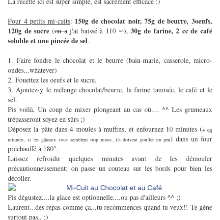
La recette ici est super simple, est sacrément efficace :)
150g de chocolat noir, 75g de beurre, 3oeufs,
Pour 4 petits mi-cuits
:
120g de sucre
30g de farine, 2 cc de café
(
on a
j'ai baissé à 110
),
^^
soluble et une pincée de sel
.
1. Faire fondre le chocolat et le beurre (bain-marie, casserole, micro-
ondes...whatever)
2. Fouettez les oeufs et le sucre.
3. Ajoutez-y le mélange chocolat/beurre, la farine tamisée, le café et le
sel.
Pis voilà. Un coup de mixer plongeant au cas où.... ^^ Les grumeaux
trépasseront soyez en sûrs ;)
Déposez la pâte dans 4 moules à muffins, et enfournez 10 minutes (
+ qq
) dans un four
minutes, si les gâteaux vous semblent trop mous...ils doivent gonfler un peu
préchauffé à 180°.
Laissez refroidir quelques minutes avant de les démouler
précautionneusement: on passe un couteau sur les bords pour bien les
décoller.
Pis dégustez....la glace est optionnelle....ou pas d'ailleurs ^^ ;)
Laurent...des repas comme ça...tu recommences quand tu veux!! Te gène
surtout pas.. ;)