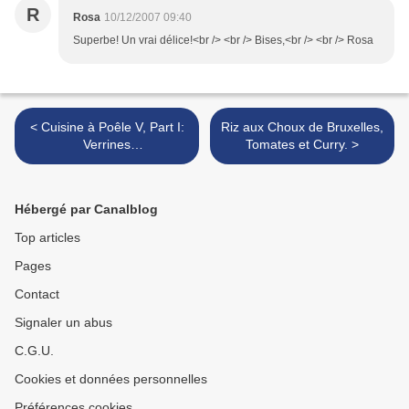
R
Rosa
10/12/2007 09:40
Superbe! Un vrai délice!<br /> <br /> Bises,<br /> <br /> Rosa
< Cuisine à Poêle V, Part I:
Riz aux Choux de Bruxelles,
Verrines
Tomates et Curry. >
Pamplemousse/Crabe/Avoc
at et Saumon aux Epices,
Sauce aux Agrumes.
Hébergé par Canalblog
Top articles
Pages
Contact
Signaler un abus
C.G.U.
Cookies et données personnelles
Préférences cookies