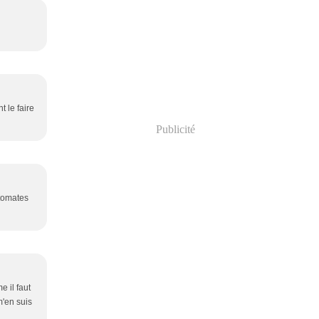
t le faire
Publicité
 tomates
e il faut
m'en suis