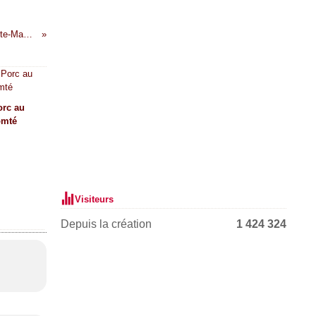
Pain Porte-Manteau.
orc au
omté
Visiteurs
Depuis la création
1 424 324