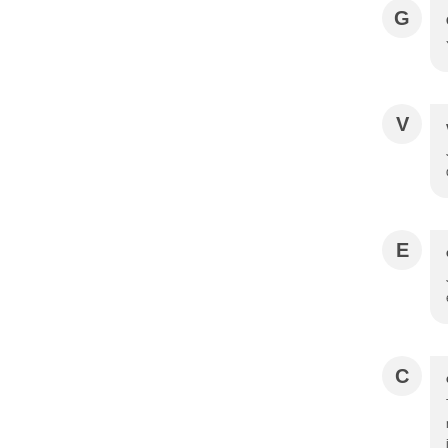
G
V
E
C