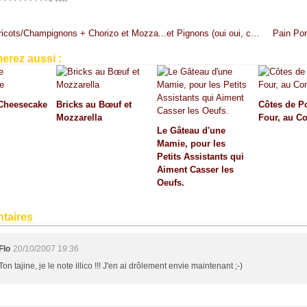
Cake Haricots/Champignons + Chorizo et Mozza...et Pignons (oui oui, cake Gyfoutou)
erez aussi :
Cheesecake
Bricks au Bœuf et
Côtes de P
Mozzarella
Four, au C
Le Gâteau d'une
Mamie, pour les
Petits Assistants qui
Aiment Casser les
Oeufs.
taires
Flo
20/10/2007 19:36
Ton tajine, je le note illico !!! J'en ai drôlement envie maintenant ;-)