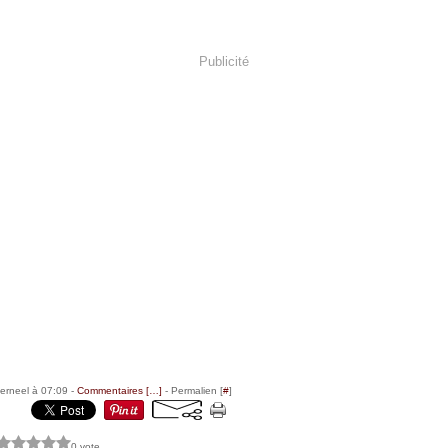
Publicité
erneel à 07:09 -
Commentaires [
…
]
- Permalien [
#
]
0 vote