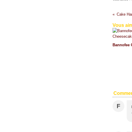
Vous aim
Bannofee 
Commen
F