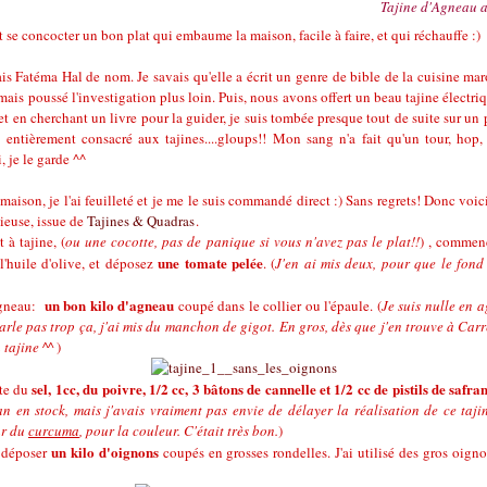
Tajine d'Agneau 
e concocter un bon plat qui embaume la maison, facile à faire, et qui réchauffe :)
is Fatéma Hal de nom. Je savais qu'elle a écrit un genre de bible de la cuisine ma
amais poussé l'investigation plus loin. Puis, nous avons offert un beau tajine électriq
et en cherchant un livre pour la guider, je suis tombée presque tout de suite sur un p
 entièrement consacré aux tajines....gloups!! Mon sang n'a fait qu'un tour, hop, 
i, je le garde ^^
 maison, je l'ai feuilleté et je me le suis commandé direct :) Sans regrets! Donc voici
cieuse, issue de
Tajines & Quadras
.
 à tajine, (
ou une cocotte, pas de panique si vous n'avez pas le plat!!
) , commenc
une tomate pelée
l'huile d'olive, et déposez
. (
J'en ai mis deux, pour que le fond 
un bon kilo d'agneau
agneau:
coupé dans le collier ou l'épaule. (
Je suis nulle en 
rle pas trop ça, j'ai mis du manchon de gigot. En gros, dès que j'en trouve à Carr
tajine ^^
)
sel, 1cc, du poivre, 1/2 cc, 3 bâtons de cannelle et 1/2 cc de pistils de safra
ute du
n en stock, mais j'avais vraiment pas envie de délayer la réalisation de ce tajin
ar du
curcuma
, pour la couleur. C'était très bon.
)
un kilo d'oignons
r déposer
coupés en grosses rondelles. J'ai utilisé des gros oign