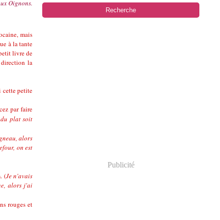
aux Oignons.
rocaine, mais
ue à la tante
etit livre de
direction la
 cette petite
ez par faire
du plat soit
agneau, alors
efour, on est
Publicité
n
.
(
Je n'avais
e, alors j'ai
ons rouges et