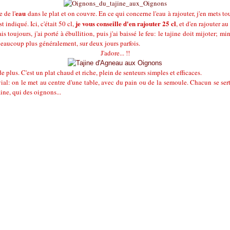
eau
 de l'
dans le plat et on couvre. En ce qui concerne l'eau à rajouter, j'en mets t
je vous conseille d'en rajouter 25 cl
t indiqué. Ici, c'était 50 cl,
, et d'en rajouter au
s toujours, j'ai porté à ébullition, puis j'ai baissé le feu: le tajine doit mijoter; 
 beaucoup plus généralement, sur deux jours parfois.
J'adore... !!
de plus. C'est un plat chaud et riche, plein de senteurs simples et efficaces.
ial: on le met au centre d'une table, avec du pain ou de la semoule. Chacun se sert
aine, qui des oignons...