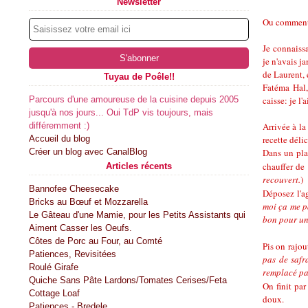
Newsletter
Ou comment s
Je connaissa
je n'avais j
de Laurent, 
Tuyau de Poêle!!
Fatéma Hal,
Parcours d'une amoureuse de la cuisine depuis 2005
caisse: je l'a
jusqu'à nos jours... Oui TdP vis toujours, mais
différemment :)
Arrivée à la
Accueil du blog
recette déli
Créer un blog avec CanalBlog
Dans un plat
chauffer de 
Articles récents
recouvert.
)
Bannofee Cheesecake
Déposez l'
Bricks au Bœuf et Mozzarella
moi ça me pa
Le Gâteau d'une Mamie, pour les Petits Assistants qui
bon pour un 
Aiment Casser les Oeufs.
Côtes de Porc au Four, au Comté
Pis on rajo
Patiences, Revisitées
pas de safra
Roulé Girafe
remplacé p
Quiche Sans Pâte Lardons/Tomates Cerises/Feta
On finit pa
Cottage Loaf
doux.
Patiences - Bredele