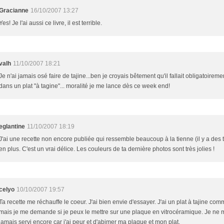
Gracianne
16/10/2007 13:27
Yes! Je l'ai aussi ce livre, il est terrible.
valh
11/10/2007 18:21
Je n'ai jamais osé faire de tajine...ben je croyais bêtement qu'il fallait obligatoiremen
dans un plat "à tagine"... moralité je me lance dès ce week end!
eglantine
11/10/2007 18:19
J'ai une recette non encore publiée qui ressemble beaucoup à la tienne (il y a des
en plus. C'est un vrai délice. Les couleurs de ta dernière photos sont très jolies !
celyo
10/10/2007 19:57
Ta recette me réchauffe le coeur. J'ai bien envie d'essayer. J'ai un plat à tajine comm
mais je me demande si je peux le mettre sur une plaque en vitrocéramique. Je ne 
jamais servi encore car j'ai peur et d'abimer ma plaque et mon plat.