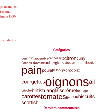
oujours moins
 besoin.
minimum 1h30.
, qui du jus,
Catégories
citron
curry
riz
oeuf
gingembre
irish
cannelle
aubergine
moutarde
flocons d'avoine
poireau
céleri
pain
poulet
chocolat
soupe
lait
oignons
ail
courgettes
british anglais
crème
fromage
brioche
tomates
carottes
biscuits
gâteau
scottish
Derniers commentaires