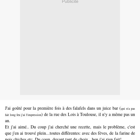
Publicité
J'ai goûté pour la première fois à des falafels dans un juice bar (
qui n'a pas
) de la rue des Lois à Toulouse, il n'y a même pas un
fait long feu j'ai l'impression
an.
Et j'ai aimé.. Du coup j'ai cherché une recette, mais le problème, c'est
que j'en ai trouvé plein...toutes différentes: avec des fèves, de la farine de
pois chiches etc. Du coup, devant tant de choix...ben j'ai rien fait!