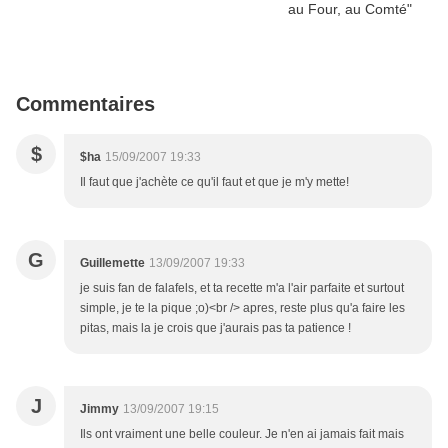
Commentaires
$
$ha
15/09/2007 19:33
Il faut que j'achète ce qu'il faut et que je m'y mette!
G
Guillemette
13/09/2007 19:33
je suis fan de falafels, et ta recette m'a l'air parfaite et surtout
simple, je te la pique ;o)<br /> apres, reste plus qu'a faire les
pitas, mais la je crois que j'aurais pas ta patience !
J
Jimmy
13/09/2007 19:15
Ils ont vraiment une belle couleur. Je n'en ai jamais fait mais