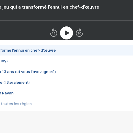
e jeu qui a transformé l’ennui en chef-d’œuvre
nsformé l’ennui en chef-d’œuvre
 DayZ
 a 13 ans (et vous l'avez ignoré)
e (littéralement)
im Rayan
 toutes les règles
s les jeux vidéo
us choquant de Rockstar ? - Le scandale BULLY