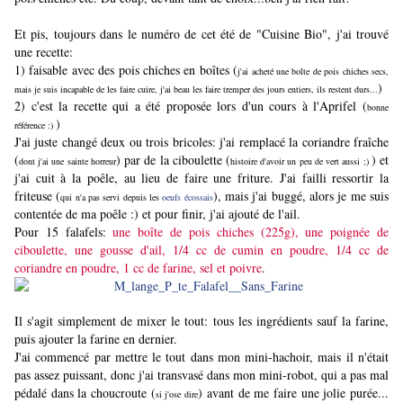
Et pis, toujours dans le numéro de cet été de "Cuisine Bio", j'ai trouvé
une recette:
1) faisable avec des pois chiches en boîtes (
j'ai acheté une boîte de pois chiches secs,
)
mais je suis incapable de les faire cuire, j'ai beau les faire tremper des jours entiers, ils restent durs...
2) c'est la recette qui a été proposée lors d'un cours à l'Aprifel (
bonne
)
référence :)
J'ai juste changé deux ou trois bricoles: j'ai remplacé la coriandre fraîche
(
) par de la ciboulette (
) et
dont j'ai une sainte horreur
histoire d'avoir un peu de vert aussi ;)
j'ai cuit à la poêle, au lieu de faire une friture. J'ai failli ressortir la
friteuse (
), mais j'ai buggé, alors je me suis
qui n'a pas servi depuis les
oeufs écossais
contentée de ma poêle :) et pour finir, j'ai ajouté de l'ail.
Pour 15 falafels:
une boîte de pois chiches (225g), une poignée de
ciboulette, une gousse d'ail, 1/4 cc de cumin en poudre, 1/4 cc de
coriandre en poudre, 1 cc de farine, sel et poivre
.
Il s'agit simplement de mixer le tout: tous les ingrédients sauf la farine,
puis ajouter la farine en dernier.
J'ai commencé par mettre le tout dans mon mini-hachoir, mais il n'était
pas assez puissant, donc j'ai transvasé dans mon mini-robot, qui a pas mal
pédalé dans la choucroute (
) avant de me faire une jolie purée...
si j'ose dire