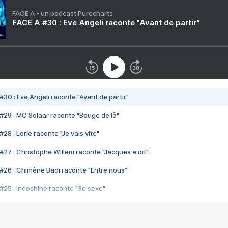
FACE A - un podcast Purecharts
FACE A #30 : Eve Angeli raconte "Avant de partir"
#30 : Eve Angeli raconte "Avant de partir"
#29 : MC Solaar raconte "Bouge de là"
28 : Lorie raconte "Je vais vite"
#27 : Christophe Willem raconte "Jacques a dit"
#26 : Chimène Badi raconte "Entre nous"
#25 : Indochine raconte "3e sexe"
#24 : Zaho raconte "C'est chelou"
#23 : Patrick Bruel raconte "Au café des délices"