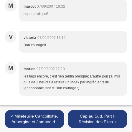
M
margot
07/09/2007 19:32
super pratique!
V
victoria
07/09/2007 18:12
Bon courage!!
M
marion
07/09/2007 17:10
les tags encore, c'est rien (enfin presque) L'autre jour j'ai mis
plus de 3 heures à refaire un index par ingrédients !!!!
ignoooooble !<br /> Bon courage :)
< Millefeuille Cancoillotte,
Cap au Sud, Part I:
Aubergine et Jambon de
Révision des Pitas +
Sanglier.
Zaalouk. >