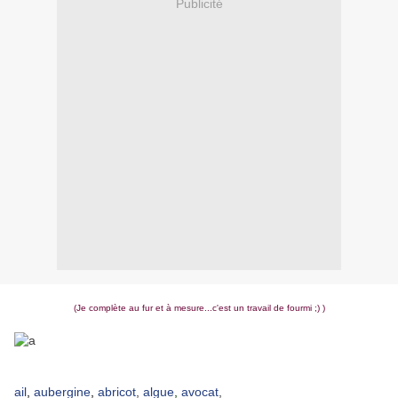
Publicité
(Je complète au fur et à mesure...c'est un travail de fourmi ;) )
ail
,
aubergine
,
abricot
,
algue
,
avocat
,