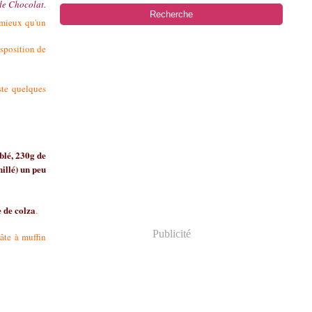
 de Chocolat.
 mieux qu'un
isposition de
ste quelques
blé, 230g de
illé) un peu
e de colza
.
Publicité
pâte à muffin