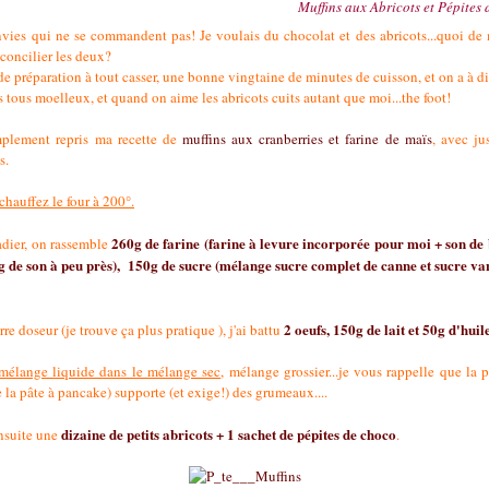
Muffins aux Abricots et Pépites
envies qui ne se commandent pas! Je voulais du chocolat et des abricots...quoi de
concilier les deux?
e préparation à tout casser, une bonne vingtaine de minutes de cuisson, et on a à d
 tous moelleux, et quand on aime les abricots cuits autant que moi...the foot!
implement repris ma recette de
muffins aux cranberries et farine de maïs
, avec ju
s.
chauffez le four à 200°.
260g de farine (farine à levure incorporée pour moi + son de 
adier, on rassemble
0g de son à peu près), 150g de sucre (mélange sucre complet de canne et sucre van
2 oeufs, 150g de lait et 50g d'huil
re doseur (je trouve ça plus pratique ), j'ai battu
mélange liquide dans le mélange sec
, mélange grossier...je vous rappelle que la 
la pâte à pancake) supporte (et exige!) des grumeaux....
dizaine de petits abricots + 1 sachet de pépites de choco
ensuite une
.