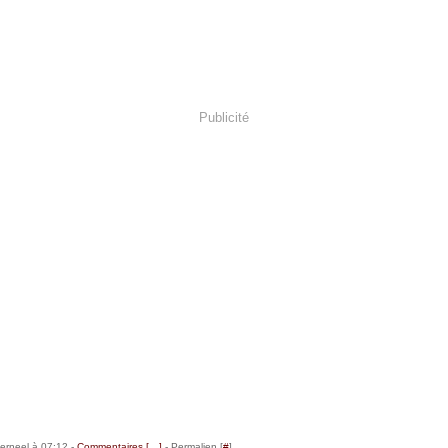
Publicité
erneel à 07:12 -
Commentaires [
…
]
- Permalien [
#
]