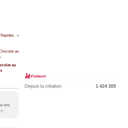
 Rapides.
ocolat au
es
Visiteurs
Depuis la création
1 424 305
me dire
-)