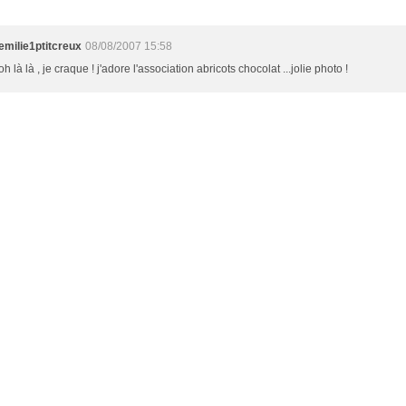
emilie1ptitcreux
08/08/2007 15:58
oh là là , je craque ! j'adore l'association abricots chocolat ...jolie photo !