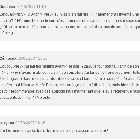
Delphine
10/08/2007 11:19
Cetouax><br /> ;DD<br /> <br /> Tu m'as bien fait rire :) Finalement t'as inventé une
recette? ;) N'empêche que le son, c'est mon petit plus santé, mais je ne sui spas sû
goût soit bien modifié, donc si tu n'as que des abricots frais et pas de son, fonce q
même ;)
Cémouax
10/08/2007 10:28
Coucou,<br /> j'ai fait tes muffins avant-hier soir (22h30 le four sonnait la fin de son
!!!).<br /> je n'avais ni abricot frais, ni de son, alors j'ai farfouillé frénètiquement, tel
folle hagarde dans mes placards: abricots secs et farine semie- compléte feraient l'a
pis c'est tout !!!!<br /> <br /> Et ben, c'est vrai, ça a bien fait l'affaire, mais bien sûr, je
devoir recommencer avec des abricots frais maintenant que je suis redevenue rai
et patiente ;o)....<br /> A bientôt
bergeou
08/08/2007 16:48
J'ai les mêmes caissettes et tes muffins me paraissent à tomber !