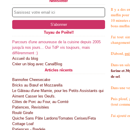
Newsletter
Il y a des 
muffin pour 
10 minutes d
bons muffins
Tuyau de Poêle!!
J'ai tout s
Parcours d'une amoureuse de la cuisine depuis 2005
changement
jusqu'à nos jours... Oui TdP vis toujours, mais
différemment :)
D'abord,
pré
Accueil du blog
Créer un blog avec CanalBlog
Dans un sal
farine et 3
Articles récents
de sel
.
Bannofee Cheesecake
Bricks au Bœuf et Mozzarella
Dans une ver
Le Gâteau d'une Mamie, pour les Petits Assistants qui
Aiment Casser les Oeufs.
Puis plouf,
Côtes de Porc au Four, au Comté
(tout comme 
Patiences, Revisitées
Roulé Girafe
J'ai ajouté 
Quiche Sans Pâte Lardons/Tomates Cerises/Feta
Cottage Loaf
Patiences - Bredele