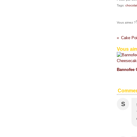
Tags:
chocola
Vous aimez ?
Cake Poi
Vous aim
Bannofee 
Commen
S