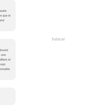
 autre
re que le
uand
Publicité
 boulot
le une
ffaire et
 vais
sonnable