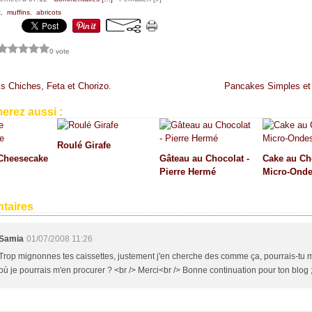
t
,
muffins
,
abricots
0 vote
s Chiches, Feta et Chorizo.
Pancakes Simples et
erez aussi :
Roulé Girafe
Cheesecake
Gâteau au Chocolat -
Cake au Ch
Pierre Hermé
Micro-Ond
taires
Samia
01/07/2008 11:26
Trop mignonnes tes caissettes, justement j'en cherche des comme ça, pourrais-tu 
où je pourrais m'en procurer ? <br /> Merci<br /> Bonne continuation pour ton blog ;