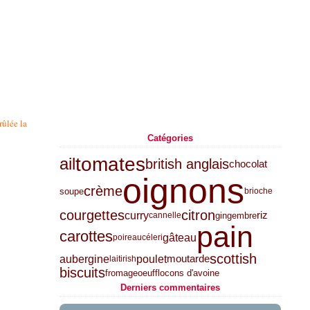
rûlée la
Catégories
tomates
ail
british anglais
chocolat
oignons
crème
soupe
brioche
courgettes
citron
curry
riz
gingembre
cannelle
pain
carottes
gâteau
poireau
céleri
scottish
aubergine
poulet
moutarde
lait
irish
biscuits
fromage
oeuf
flocons d'avoine
Derniers commentaires