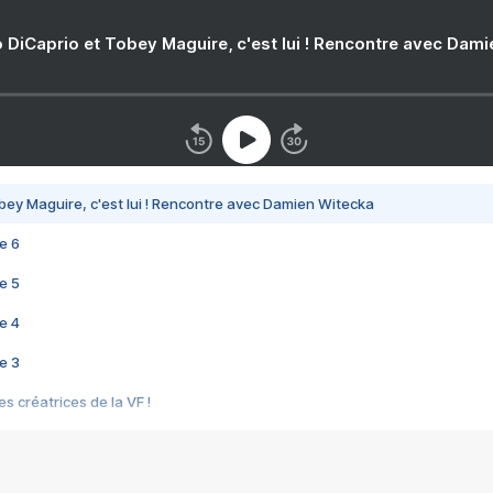
 DiCaprio et Tobey Maguire, c'est lui ! Rencontre avec Dam
bey Maguire, c'est lui ! Rencontre avec Damien Witecka
e 6
e 5
e 4
e 3
s créatrices de la VF !
e 2
e 1