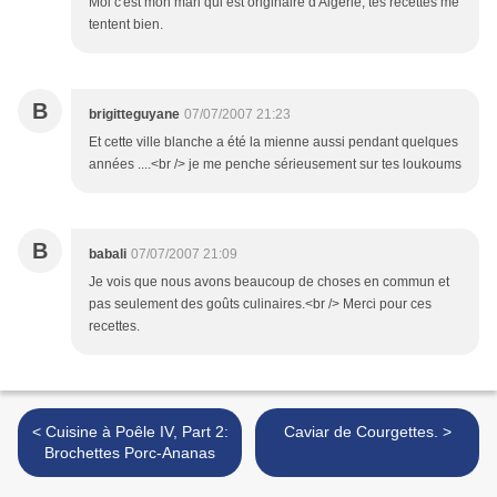
Moi c'est mon mari qui est originaire d'Algérie, tes recettes me
tentent bien.
B
brigitteguyane
07/07/2007 21:23
Et cette ville blanche a été la mienne aussi pendant quelques
années ....<br /> je me penche sérieusement sur tes loukoums
B
babali
07/07/2007 21:09
Je vois que nous avons beaucoup de choses en commun et
pas seulement des goûts culinaires.<br /> Merci pour ces
recettes.
< Cuisine à Poêle IV, Part 2:
Caviar de Courgettes. >
Brochettes Porc-Ananas