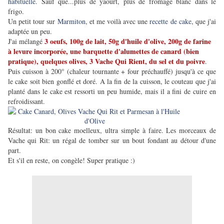
habituelle
. Sauf que...plus de yaourt, plus de fromage blanc dans le
frigo.
Un petit tour sur
Marmiton
, et me voilà avec une
recette de cake
, que j'ai
adaptée un peu.
3 oeufs, 100g de lait, 50g d'huile d'olive, 200g de farine
J'ai mélangé
à levure incorporée, une barquette d'alumettes de canard (bien
pratique), quelques olives, 3 Vache Qui Rient, du sel et du poivre
.
Puis cuisson à 200° (chaleur tournante + four préchauffé) jusqu'à ce que
le cake soit bien gonflé et doré. A la fin de la cuisson, le couteau que j'ai
planté dans le cake est ressorti un peu humide, mais il a fini de cuire en
refroidissant.
Résultat: un bon cake moelleux, ultra simple à faire. Les morceaux de
Vache qui Rit: un régal de tomber sur un bout fondant au détour d'une
part.
Et s'il en reste, on congèle! Super pratique :)