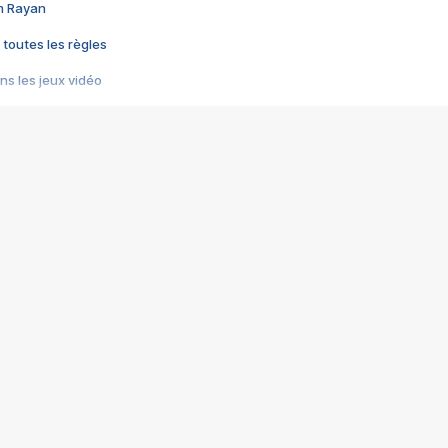
im Rayan
 toutes les règles
s les jeux vidéo
us choquant de Rockstar ? - Le scandale BULLY
e plus moche de Steam
du RÊVE tourne au CAUCHEMAR
pendant 8 heures
it… à tort
umiliés par un jeu vidéo
ire - Final Fantasy 8
ti un empire - Age of Empires
story DOFUS
tard, il crée l'un des pires jeux de tous les temps, MindsEye.