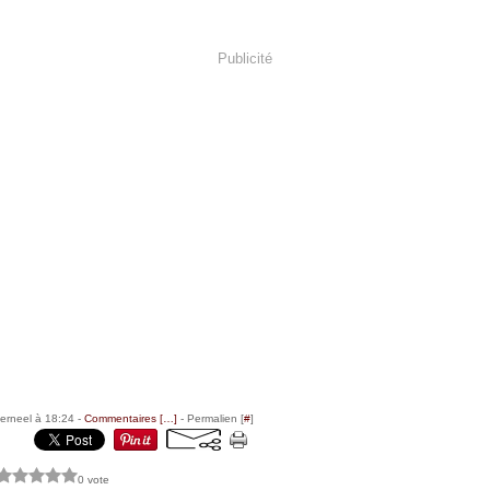
Publicité
erneel à 18:24 -
Commentaires [
…
]
- Permalien [
#
]
0 vote