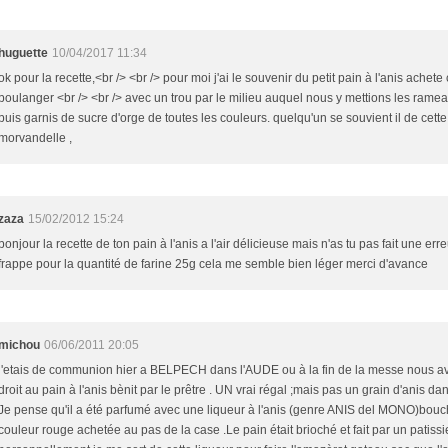
huguette
10/04/2017 11:34
ok pour la recette,<br /> <br /> pour moi j'ai le souvenir du petit pain à l'anis achete
boulanger <br /> <br /> avec un trou par le milieu auquel nous y mettions les rame
buis garnis de sucre d'orge de toutes les couleurs. quelqu'un se souvient il de cette 
morvandelle ,
zaza
15/02/2012 15:24
bonjour la recette de ton pain à l'anis a l'air délicieuse mais n'as tu pas fait une err
frappe pour la quantité de farine 25g cela me semble bien léger merci d'avance
michou
06/06/2011 20:05
j'etais de communion hier a BELPECH dans l'AUDE ou à la fin de la messe nous a
droit au pain à l'anis bènit par le prêtre . UN vrai régal ;mais pas un grain d'anis dan
Je pense qu'il a été parfumé avec une liqueur à l'anis (genre ANIS del MONO)bou
couleur rouge achetée au pas de la case .Le pain était brioché et fait par un patissi