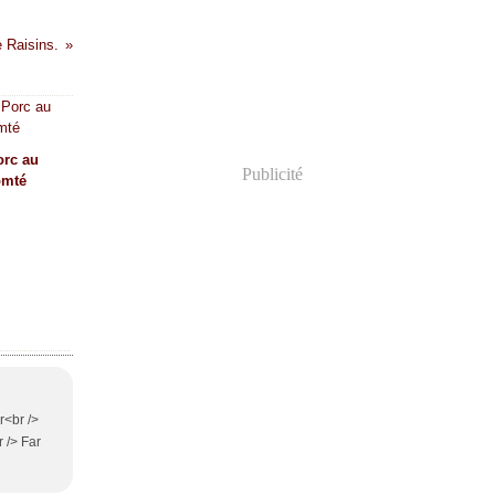
 Raisins.
orc au
Publicité
omté
r<br />
 /> Far