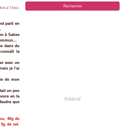
ain à l'Anis.
st parti en
.
en à Salies
commun...
ée dans du
connaît la
ver avec un
ais je l'ai
rtie de mon
tait un peu
evure en la
Publicité
 faudra que
ou, 40g de
 5g de sel.