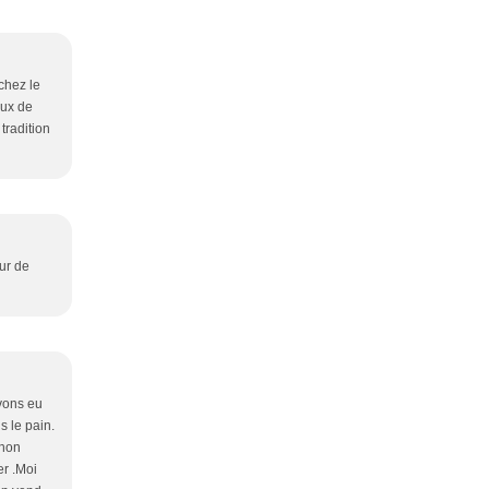
 chez le
aux de
tradition
eur de
vons eu
s le pain.
chon
er .Moi