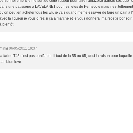
personnellement je me sert de cette liqueur pour faire l'amazèrat gateau sec que l
dans une patisserie à LAVELANET pour les fêtes de Pentecôte mais il est tellemen
qu'on peut en acheter tous les wk. je vais quand même essayer de faire un pain à l
avec la liqueur je vous direz si ça a marché et je vous donnerai ma recette.bonsoir 
à bientôt.
mimi
06/05/2011 19:37
la farine T45 n'est pas panifiable, il faut de la 55 ou 65, c'est la raison pour laquelle
pas bien levé.