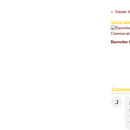
Salade d
Vous aim
Bannofee 
Commen
J