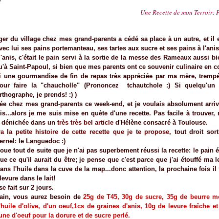
Une Recette de mon Terroir: P
er du village chez mes grand-parents a cédé sa place à un autre, et il e
ec lui ses pains portemanteau, ses tartes aux sucre et ses pains à l'anis
l'anis, c'était le pain servi à la sortie de la messe des Rameaux aussi bi
u'à Saint-Papoul, si bien que mes parents ont ce souvenir culinaire en 
si une gourmandise de fin de repas très appréciée par ma mère, tremp
our faire la "chaucholle" (Prononcez tchautchole :) Si quelqu'un 
rthographe, je prends! :) )
lée chez mes grand-parents ce week-end, et je voulais absolument arri
nis...alors je me suis mise en quète d'une recette. Pas facile à trouver, m
t dénichée dans un
très très bel article
d'Hélène consacré à Toulouse.
ra la petite histoire de cette recette que je te propose
, tout droit so
ternel: le Languedoc :)
oue tout de suite que je n'ai pas superbement réussi la recette: le pain é
ue ce qu'il aurait du être; je pense que c'est parce que j'ai étouffé ma l
dans l'huile dans la cuve de la map...donc attention, la prochaine fois il
 levure dans le lait!
se fait sur 2 jours.
ain, vous aurez besoin de
25g de T45, 30g de sucre, 35g de beurre m
d'huile d'olive, d'un oeuf,1cs de graines d'anis, 10g de levure fraîche et
une d'oeuf pour la dorure et de sucre perlé.