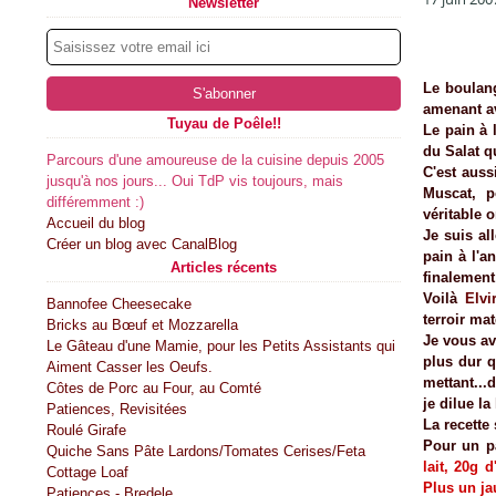
Newsletter
Le boulang
amenant av
Tuyau de Poêle!!
Le pain à 
du Salat q
Parcours d'une amoureuse de la cuisine depuis 2005
C'est aus
jusqu'à nos jours... Oui TdP vis toujours, mais
Muscat, p
différemment :)
véritable o
Accueil du blog
Je suis al
Créer un blog avec CanalBlog
pain à l'a
Articles récents
finalemen
Voilà
Elvi
Bannofee Cheesecake
terroir ma
Bricks au Bœuf et Mozzarella
Je vous av
Le Gâteau d'une Mamie, pour les Petits Assistants qui
plus dur q
Aiment Casser les Oeufs.
mettant...
Côtes de Porc au Four, au Comté
je dilue la
Patiences, Revisitées
La recette 
Roulé Girafe
Pour un p
Quiche Sans Pâte Lardons/Tomates Cerises/Feta
lait, 20g 
Cottage Loaf
Plus un ja
Patiences - Bredele