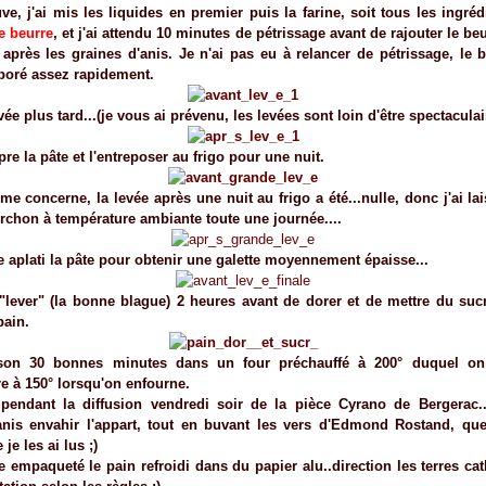
ve, j'ai mis les liquides en premier puis la farine, soit tous les ingréd
le beurre
, et j'ai attendu 10 minutes de pétrissage avant de rajouter le be
après les graines d'anis. Je n'ai pas eu à relancer de pétrissage, le b
poré assez rapidement.
ée plus tard...(je vous ai prévenu, les levées sont loin d'être spectaculair
pre la pâte et l'entreposer au frigo pour une nuit.
me concerne, la levée après une nuit au frigo a été...nulle, donc j'ai lai
rchon à température ambiante toute une journée....
te aplati la pâte pour obtenir une galette moyennement épaisse...
é "lever" (la bonne blague) 2 heures avant de dorer et de mettre du suc
pain.
son 30 bonnes minutes dans un four préchauffé à 200° duquel on
e à 150° lorsqu'on enfourne.
pendant la diffusion vendredi soir de la pièce Cyrano de Bergerac...
anis envahir l'appart, tout en buvant les vers d'Edmond Rostand, qu
je les ai lus ;)
te empaqueté le pain refroidi dans du papier alu..direction les terres ca