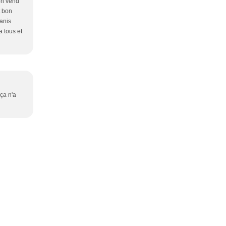
'on vend
t bon
'anis
a tous et
 ça n'a