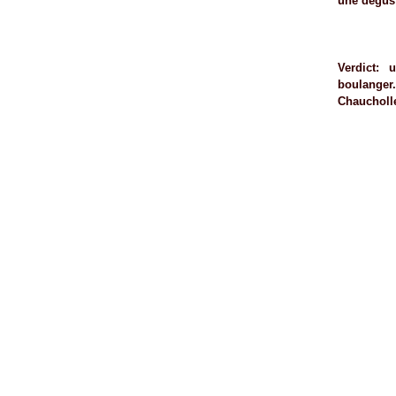
une dégust
Février
(32)
Janvier
(37)
Verdict:
boulanger..
Chaucholl