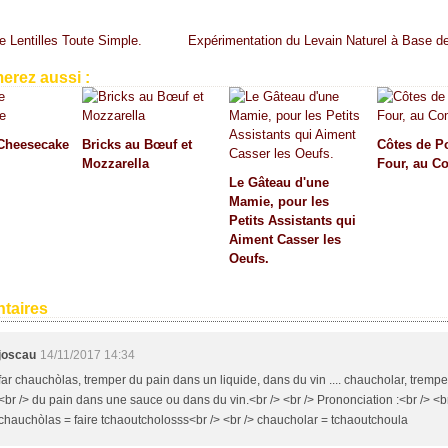
e Lentilles Toute Simple.
Expérimentation du Levain Naturel à Base de
erez aussi :
Cheesecake
Bricks au Bœuf et
Côtes de P
Mozzarella
Four, au C
Le Gâteau d'une
Mamie, pour les
Petits Assistants qui
Aiment Casser les
Oeufs.
taires
joscau
14/11/2017 14:34
far chauchòlas, tremper du pain dans un liquide, dans du vin .... chaucholar, trempe
<br /> du pain dans une sauce ou dans du vin.<br /> <br /> Prononciation :<br /> <br
chauchòlas = faire tchaoutcholosss<br /> <br /> chaucholar = tchaoutchoula