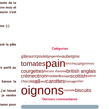
ients de la
urre mou et
eurre s'est
es :) )
ssé la pâte
Catégories
gâteau
poulet
aubergine
riz
gingembre
pain
tomates
curry
brioche
poireau
re perlé au
courgettes
british anglais
flocons d'avoine
crème
citron
scottish
moutarde
soupe
lait
irish
ail
carottes
chocolat
oeuf
fromage
 baisse la
céleri
oignons
biscuits
cannelle
j'ai laissé
e je venère
Derniers commentaires
thares pour