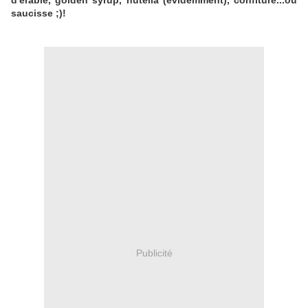
d'érable, golden syrup, nutella (évidemment), confiture...ou
saucisse ;)!
Publicité