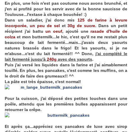
En plus, une fois n'est pas coutume nous avons brunché, et
j'en ai profité pour les servir avec de la bonne saucisse de
Toulouse...l'extase à chaque bouchée! :)
Dans un saladier, j'ai donc mis
125 de farine à levure
incorporée
,
un peu de sel
et
30g de sucre
. Dans un petit
récipient j'ai battu
un oeuf
, ajouté une
rasade d'huile de
colza
et mon buttermilk...le hic, c'est qu'il ne me restait plus
beaucoup de lait fermenté...mais...j'avais deux yaourts
natures brassés dans le frigo! Et les yaourts, si je ne
m'abuse...c'est du lait fermenté!! ^^ Donc,
j'ai complété le
lait fermenté jusqu'à
240g
avec des yaourts
.
Puis j'ai versé les liquides dans la farine et j'ai aimablement
touillé. En plus, les pancakes, c'est comme les muffins, on a
le droit de faire des grumeaux!! ^^
La pâte est très épaisse, c'est normal!
Pour la cuisson, j'ai déposé des petites louches dans une
poêle, attendu que les premières bulles apparaissent pour
retourner la crêpe.
Et après ça...appréciez ces pancakes de luxe avec sirop