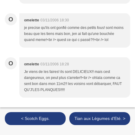
O
omelette
03/11/2006 18:30
je precise qu'ils ont gonflé comme des petits fous! sont moins
beau que les tiens mais bon, jen ai fait qu'une bouchée
quand meme!<br /> quest ce qui c passé?!!<br /> lol
O
omelette
03/11/2006 18:28
Je viens de les faires! ils sont DELICIEUX!! mais cest
dangeureux, on peut plus s'arreter!!<br /> ohlala comme ca
sent bon dans mon 11m2!! les voisins vont débarquer, FAUT
QU'J'LES PLANQUES!!!!!
< Scotch Eggs.
Tian aux Légumes d'Eté. >