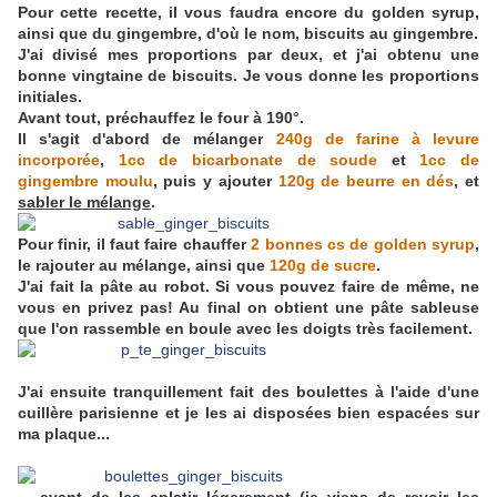
Pour cette recette, il vous faudra encore du golden syrup,
ainsi que du gingembre, d'où le nom, biscuits au gingembre.
J'ai divisé mes proportions par deux, et j'ai obtenu une
bonne vingtaine de biscuits. Je vous donne les proportions
initiales.
Avant tout, préchauffez le four à 190°.
Il s'agit d'abord de mélanger
240g de farine à levure
incorporée
,
1cc de bicarbonate de soude
et
1cc de
gingembre moulu
, puis y ajouter
120g de beurre en dés
, et
sabler le mélange
.
Pour finir, il faut faire chauffer
2 bonnes cs de golden syrup
,
le rajouter au mélange, ainsi que
120g de sucre
.
J'ai fait la pâte au robot. Si vous pouvez faire de même, ne
vous en privez pas! Au final on obtient une pâte sableuse
que l'on rassemble en boule avec les doigts très facilement.
J'ai ensuite tranquillement fait des boulettes à l'aide d'une
cuillère parisienne et je les ai disposées bien espacées sur
ma plaque...