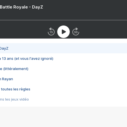
 Battle Royale - DayZ
 DayZ
 a 13 ans (et vous l'avez ignoré)
e (littéralement)
im Rayan
 toutes les règles
s les jeux vidéo
us choquant de Rockstar ? - Le scandale BULLY
e plus moche de Steam