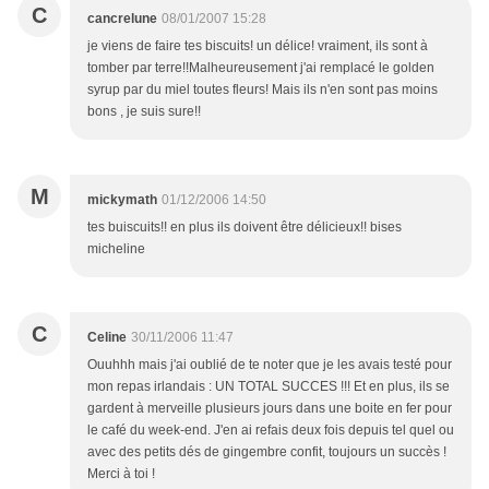
C
cancrelune
08/01/2007 15:28
je viens de faire tes biscuits! un délice! vraiment, ils sont à
tomber par terre!!Malheureusement j'ai remplacé le golden
syrup par du miel toutes fleurs! Mais ils n'en sont pas moins
bons , je suis sure!!
M
mickymath
01/12/2006 14:50
tes buiscuits!! en plus ils doivent être délicieux!! bises
micheline
C
Celine
30/11/2006 11:47
Ouuhhh mais j'ai oublié de te noter que je les avais testé pour
mon repas irlandais : UN TOTAL SUCCES !!! Et en plus, ils se
gardent à merveille plusieurs jours dans une boite en fer pour
le café du week-end. J'en ai refais deux fois depuis tel quel ou
avec des petits dés de gingembre confit, toujours un succès !
Merci à toi !