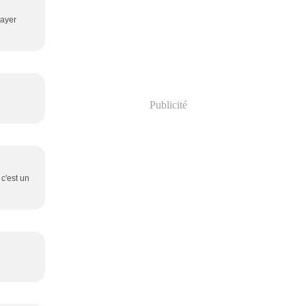
sayer
Publicité
 c'est un