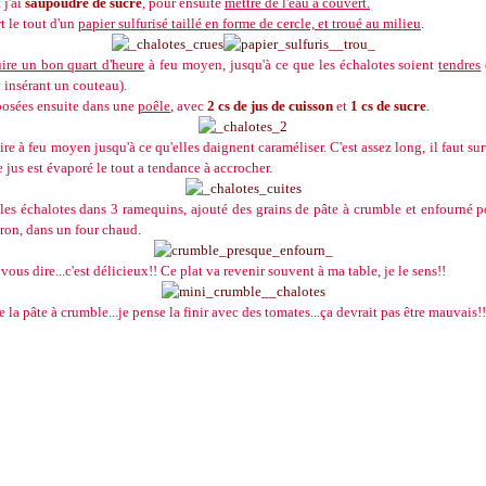
 j'ai
saupoudré de sucre
, pour ensuite
mettre de l'eau à couvert.
rt le tout d'un
papier sulfurisé taillé en forme de cercle, et troué au milieu
.
ire un bon quart d'heure
à feu moyen, jusqu'à ce que les échalotes soient
tendres
 insérant un couteau).
sposées ensuite dans une
poêle
, avec
2 cs de jus de cuisson
et
1 cs de sucre
.
uire à feu moyen jusqu'à ce qu'elles daignent caraméliser. C'est assez long, il faut sur
e jus est évaporé le tout a tendance à accrocher.
 les échalotes dans 3 ramequins, ajouté des grains de pâte à crumble et enfourné 
ron, dans un four chaud.
vous dire...c'est délicieux!! Ce plat va revenir souvent à ma table, je le sens!!
de la pâte à crumble...je pense la finir avec des tomates...ça devrait pas être mauvais!!