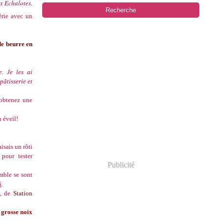
x Echalotes.
érie avec un
de beurre en
e. Je les ai
pâtisserie et
 obtenez une
 éveil!
aisais un rôti
 pour tester
Publicité
umble se sont
5
.
, de
Station
e
grosse noix