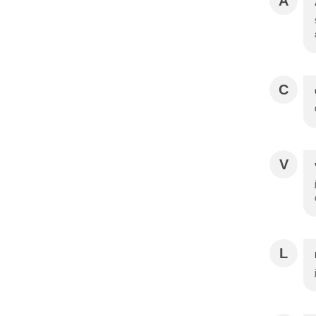
A
C
V
L