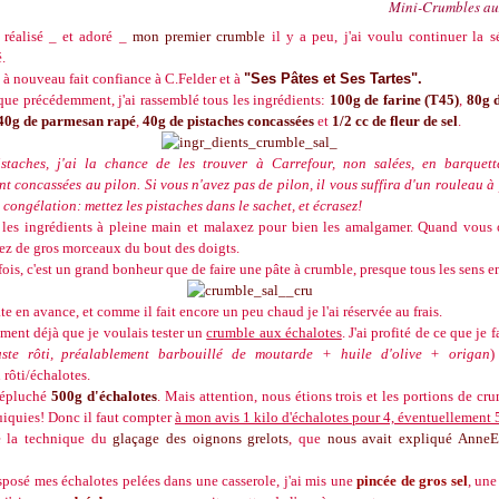
Mini-Crumbles au
 réalisé _ et adoré _
mon premier crumble
il y a peu, j'ai voulu continuer la s
.
ai à nouveau fait confiance à C.Felder et à
"Ses Pâtes et Ses Tartes".
que précédemment, j'ai rassemblé tous les ingrédients:
100g de farine (T45)
,
80g 
40g de parmesan rapé
,
40g de pistaches concassées
et
1/2 cc de fleur de sel
.
staches, j'ai la chance de les trouver à Carrefour, non salées, en barquett
t concassées au pilon. Si vous n'avez pas de pilon, il vous suffira d'un rouleau à 
congélation: mettez les pistaches dans le sachet, et écrasez!
 les ingrédients à pleine main et malaxez pour bien les amalgamer. Quand vous
hez de gros morceaux du bout des doigts.
ois, c'est un grand bonheur que de faire une pâte à crumble, presque tous les sens en
pâte en avance, et comme il fait encore un peu chaud je l'ai réservée au frais.
ment déjà que je voulais tester un
crumble aux échalotes
. J'ai profité de ce que je f
uste rôti, préalablement barbouillé de moutarde + huile d'olive + origan
)
 rôti/échalotes.
d épluché
500g d'échalotes
. Mais attention, nous étions trois et les portions de cr
uiquies! Donc il faut compter
à mon avis 1 kilo d'échalotes pour 4, éventuellement 
isé la technique du
glaçage des oignons grelots
, que
nous avait expliqué AnneE
sposé mes échalotes pelées dans une casserole, j'ai mis une
pincée de gros sel
, un