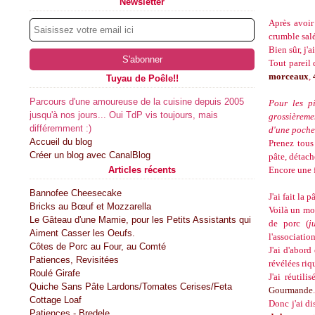
Newsletter
Après avoir
crumble salé
Bien sûr, j'
Tout pareil 
morceaux
,
Tuyau de Poêle!!
Parcours d'une amoureuse de la cuisine depuis 2005
Pour les pi
jusqu'à nos jours... Oui TdP vis toujours, mais
grossièremen
différemment :)
d'une poche 
Accueil du blog
Prenez tous
Créer un blog avec CanalBlog
pâte, détac
Articles récents
Encore une f
Bannofee Cheesecake
J'ai fait la 
Bricks au Bœuf et Mozzarella
Voilà un mo
Le Gâteau d'une Mamie, pour les Petits Assistants qui
de porc (
j
Aiment Casser les Oeufs.
l'association
Côtes de Porc au Four, au Comté
J'ai d'abor
Patiences, Revisitées
révélées riq
Roulé Girafe
J'ai réutil
Quiche Sans Pâte Lardons/Tomates Cerises/Feta
Gourmande
.
Cottage Loaf
Donc j'ai di
Patiences - Bredele