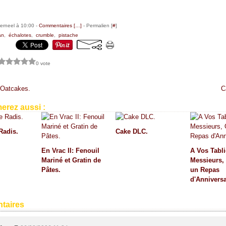
erneel à 10:00 -
Commentaires [
…
]
- Permalien [
#
]
an
,
échalotes
,
crumble
,
pistache
0 vote
 Oatcakes.
C
erez aussi :
Radis.
Cake DLC.
En Vrac II: Fenouil
A Vos Tabli
Mariné et Gratin de
Messieurs,
Pâtes.
un Repas
d'Anniversa
taires