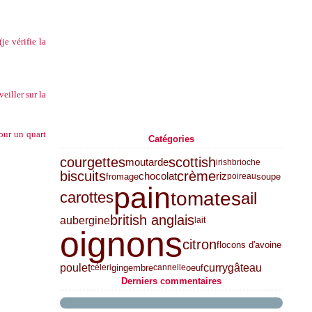
(je vérifie la
veiller sur la
pour un quart
Catégories
courgettes
scottish
moutarde
irish
brioche
biscuits
crème
chocolat
riz
fromage
soupe
poireau
pain
tomates
ail
carottes
british anglais
aubergine
lait
oignons
citron
flocons d'avoine
poulet
curry
gâteau
gingembre
oeuf
céleri
cannelle
Derniers commentaires