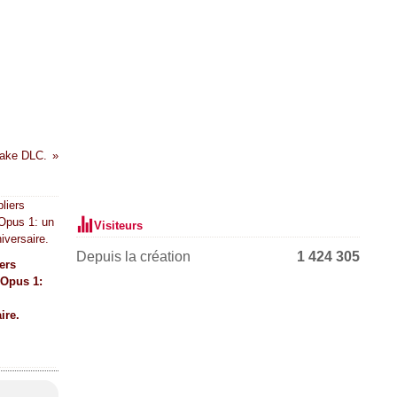
ake DLC.
Visiteurs
Depuis la création
1 424 305
ers
 Opus 1:
ire.