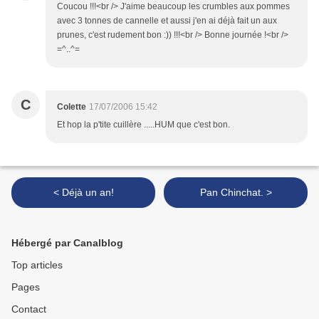
Coucou !!!<br /> J'aime beaucoup les crumbles aux pommes
avec 3 tonnes de cannelle et aussi j'en ai déjà fait un aux
prunes, c'est rudement bon :)) !!!<br /> Bonne journée !<br />
=^..^=
C
Colette
17/07/2006 15:42
Et hop la p'tite cuillère .....HUM que c'est bon.
< Déjà un an!
Pan Chinchat. >
Hébergé par Canalblog
Top articles
Pages
Contact