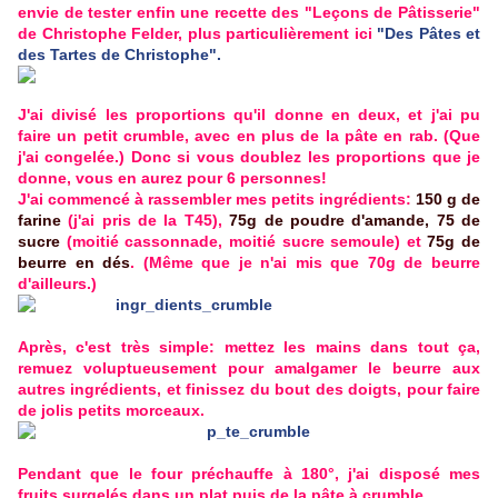
envie de tester enfin une recette des "Leçons de Pâtisserie"
de Christophe Felder, plus particulièrement ici
"Des Pâtes et
des Tartes de Christophe".
J'ai divisé les proportions qu'il donne en deux, et j'ai pu
faire un petit crumble, avec en plus de la pâte en rab. (Que
j'ai congelée.) Donc si vous doublez les proportions que je
donne, vous en aurez pour 6 personnes!
J'ai commencé à rassembler mes petits ingrédients:
150 g de
farine
(j'ai pris de la T45),
75g de poudre d'amande, 75 de
sucre
(moitié cassonnade, moitié sucre semoule) et
75g de
beurre en dés
. (Même que je n'ai mis que 70g de beurre
d'ailleurs.)
Après, c'est très simple: mettez les mains dans tout ça,
remuez voluptueusement pour amalgamer le beurre aux
autres ingrédients, et finissez du bout des doigts, pour faire
de jolis petits morceaux.
Pendant que le four préchauffe à 180°, j'ai disposé mes
fruits surgelés dans un plat puis de la pâte à crumble...