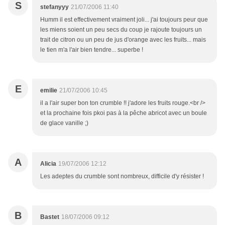
S
stefanyyy
21/07/2006 11:40
Humm il est effectivement vraiment joli... j'ai toujours peur que
les miens soient un peu secs du coup je rajoute toujours un
trait de citron ou un peu de jus d'orange avec les fruits... mais
le tien m'a l'air bien tendre... superbe !
E
emilie
21/07/2006 10:45
il a l'air super bon ton crumble !! j'adore les fruits rouge.<br />
et la prochaine fois pkoi pas à la pêche abricot avec un boule
de glace vanille ;)
A
Alicia
19/07/2006 12:12
Les adeptes du crumble sont nombreux, difficile d'y résister !
B
Bastet
18/07/2006 09:12