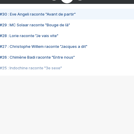
#30 : Eve Angeli raconte "Avant de partir"
#29 : MC Solaar raconte "Bouge de là"
28 : Lorie raconte "Je vais vite"
#27 : Christophe Willem raconte "Jacques a dit"
#26 : Chimène Badi raconte "Entre nous"
#25 : Indochine raconte "3e sexe"
#24 : Zaho raconte "C'est chelou"
#23 : Patrick Bruel raconte "Au café des délices"
#22 : Kyo raconte "Le chemin"
#21 : Nolwenn Leroy raconte "Cassé"
#20 : Patrick Hernandez raconte "Born to be alive"
#19 : Lorie raconte "Près de moi"