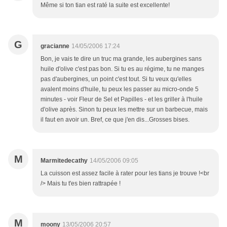
Même si ton tian est raté la suite est excellente!
G
gracianne
14/05/2006 17:24
Bon, je vais te dire un truc ma grande, les aubergines sans
huile d'olive c'est pas bon. Si tu es au régime, tu ne manges
pas d'aubergines, un point c'est tout. Si tu veux qu'elles
avalent moins d'huile, tu peux les passer au micro-onde 5
minutes - voir Fleur de Sel et Papilles - et les griller à l'huile
d'olive après. Sinon tu peux les mettre sur un barbecue, mais
il faut en avoir un. Bref, ce que j'en dis...Grosses bises.
M
Marmitedecathy
14/05/2006 09:05
La cuisson est assez facile à rater pour les tians je trouve !<br
/> Mais tu t'es bien rattrapée !
M
moony
13/05/2006 20:57