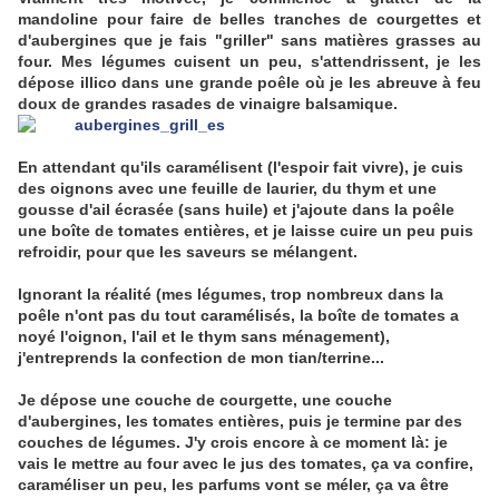
mandoline pour faire de belles tranches de courgettes et
d'aubergines que je fais "griller" sans matières grasses au
four. Mes légumes cuisent un peu, s'attendrissent, je les
dépose illico dans une grande poêle où je les abreuve à feu
doux de grandes rasades de vinaigre balsamique.
En attendant qu'ils caramélisent (l'espoir fait vivre), je cuis
des oignons avec une feuille de laurier, du thym et une
gousse d'ail écrasée (sans huile) et j'ajoute dans la poêle
une boîte de tomates entières, et je laisse cuire un peu puis
refroidir, pour que les saveurs se mélangent.
Ignorant la réalité (mes légumes, trop nombreux dans la
poêle n'ont pas du tout caramélisés, la boîte de tomates a
noyé l'oignon, l'ail et le thym sans ménagement),
j'entreprends la confection de mon tian/terrine...
Je dépose une couche de courgette, une couche
d'aubergines, les tomates entières, puis je termine par des
couches de légumes. J'y crois encore à ce moment là: je
vais le mettre au four avec le jus des tomates, ça va confire,
caraméliser un peu, les parfums vont se méler, ça va être