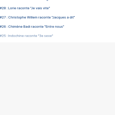
28 : Lorie raconte "Je vais vite"
#27 : Christophe Willem raconte "Jacques a dit"
#26 : Chimène Badi raconte "Entre nous"
#25 : Indochine raconte "3e sexe"
#24 : Zaho raconte "C'est chelou"
#23 : Patrick Bruel raconte "Au café des délices"
#22 : Kyo raconte "Le chemin"
#21 : Nolwenn Leroy raconte "Cassé"
#20 : Patrick Hernandez raconte "Born to be alive"
#19 : Lorie raconte "Près de moi"
#18 : Michael Jones raconte "A nos actes manqués" (avec Jean-Jacque
#17 : Khaled raconte "Aïcha"