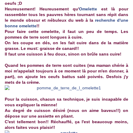
oeufs ;D
Heureusement! Heureusement qu'
Omelette
est là pour
rassembler tous les pauvres hères tournant sans répit dans
le monde obscur et nébuleux du web à la
recherche d'une
bonne omelette
!!
Pour faire cette omelette, il faut un peu de temps. Les
pommes de terre sont longues à cuire.
On les coupe en dés, on les fait cuire dans de la matière
grasse. Le must: graisse de canard!!
Il faut une cuisson à feu doux, sinon on brûle sans cuire!
Quand les pommes de terre sont cuites (ma maman chérie à
moi m'appelait toujours à ce moment là pour m'en donner, à
part), on ajoute les oeufs battus salé poivrés. Desfois j'y
mets de la crème.
Pour la cuisson, chacun sa technique, je suis incapable de
vous expliquer la mienne!
Au degré de cuisson désiré (nous on aime baveux!!) on
dépose sur une assiette en pliant.
C'est tellement bon!! Réchauffé, ça l'est beaucoup moins,
alors faites vous plaisir!!