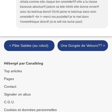
ohlala comme elle claque ton omelette!!!!! elle a la classe
baveuse absolue!!! jadore sa tete hihihi elle donne envie!!!
avec du ketchup tiens!! OUAI jaime le ketchup dans mon
omelette!!! <br /> merci ma poulette!! je le met dans
l'omelethèque direct!! (si le wifi me lache pas!)
< Pâte Sablée (au robot).
Une Gorgée de Velours?? >
Hébergé par Canalblog
Top articles
Pages
Contact
Signaler un abus
C.G.U.
Cookies et données personnelles