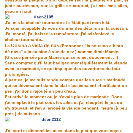
dessous la plaque. J'y ai déposé (sur la plaque) un plat, et
juste au-dessus, sur la grille ce coup-ci, j'ai mis mes ailes,
peau en haut.
J'ai mis la chaleur tournante et c'était parti mon kiki.
Je suis incapable de vous donner des détails sur la cuisson.
J'ai monté, j'ai baissé la température, j'ai mis/enlevé la
chaleur tournante...
Cosina a vista de nas
La
(Prononcez "la cousino a bisto
dé nass" = la cuisine à vue de nez ) comme dirait Mamie.
(Grosse pensée pour Mamie qui se remet doucement ...)
Sans compter qu'il faut badigeonner régulièrement la viande
avec la marinade, ce qui implique des ouvertures du four
prolongées.
A part ça, je me suis rendu compte que les sucs + marinade
qui se déversaient dans le plat s'asséchaient et brûlaient un
peu, j'ai donc rajouté un peu d'eau.
Est arrivé le moment où je n'avais plus de marinade. Donc
j'ai remplacé le plat sous les ailes et j'ai récupéré le jus qui
s'y trouvait, et j'en ai arrosé la viande pendant l'heure (à peu
près ) de cuisson.
J'ai sorti et disposé les ailes dans le plat que vous voyez