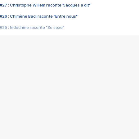
#27 : Christophe Willem raconte "Jacques a dit"
#26 : Chimène Badi raconte "Entre nous"
#25 : Indochine raconte "3e sexe"
#24 : Zaho raconte "C'est chelou"
#23 : Patrick Bruel raconte "Au café des délices"
#22 : Kyo raconte "Le chemin"
#21 : Nolwenn Leroy raconte "Cassé"
#20 : Patrick Hernandez raconte "Born to be alive"
#19 : Lorie raconte "Près de moi"
#18 : Michael Jones raconte "A nos actes manqués" (avec Jean-Jacque
#17 : Khaled raconte "Aïcha"
#16 : Corneille raconte "Parce qu'on vient de loin"