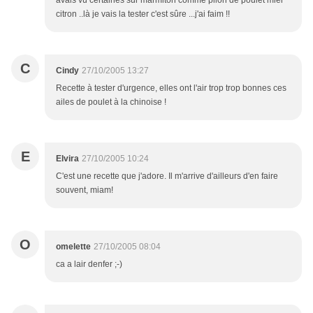
avais vu certaines sur marmiton comme pilon de poulet miel
citron ..là je vais la tester c'est sûre ...j'ai faim !!
C
Cindy
27/10/2005 13:27
Recette à tester d'urgence, elles ont l'air trop trop bonnes ces
ailes de poulet à la chinoise !
E
Elvira
27/10/2005 10:24
C'est une recette que j'adore. Il m'arrive d'ailleurs d'en faire
souvent, miam!
O
omelette
27/10/2005 08:04
ca a lair denfer ;-)