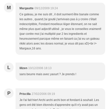
M
Margautte
09/12/2009 19:24
Ce gateau, je me suis dit , il doit surment être banale comme
les autres , quand j'ai gouté j'arrivivais pas à y croire c'était
indescriptible, Fondant moelleux léger étonnant, on ne sait
même plus quel adjectif utilisé , je vous le conseilles vraiment!
(par contre moi j'ai multiplié par 2 les ingredients et
heureusement parcque même en faisant ca j'ai eu un gateau
rikiki alors avec les doses normal, je vous dit pas xD)<br />
Margaux,16 ans.
L
lilizen
10/12/2006 18:13
sans beurre mais avec yaourt ? Je prends !
P
Priscilla
27/02/2006 09:19
Je l'ai fait hier! Archi archi archi bon et fondant à souhait. Les
gens ont été bien étonnés d'apprendre qu'il n'y avait pas un