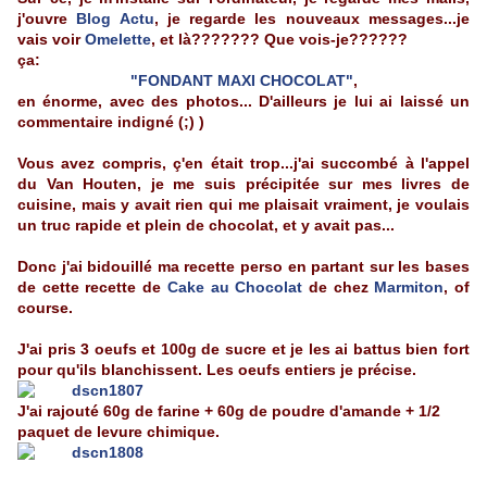
j'ouvre
Blog Actu
, je regarde les nouveaux messages...je
vais voir
Omelette
, et là??????? Que vois-je??????
ça:
"FONDANT MAXI CHOCOLAT"
,
en énorme, avec des photos... D'ailleurs je lui ai laissé un
commentaire indigné (;) )
Vous avez compris, ç'en était trop...j'ai succombé à l'appel
du Van Houten, je me suis précipitée sur mes livres de
cuisine, mais y avait rien qui me plaisait vraiment, je voulais
un truc rapide et plein de chocolat, et y avait pas...
Donc j'ai bidouillé ma recette perso en partant sur les bases
de cette recette de
Cake au Chocolat
de chez
Marmiton
, of
course.
J'ai pris 3 oeufs et 100g de sucre et je les ai battus bien fort
pour qu'ils blanchissent. Les oeufs entiers je précise.
J'ai rajouté 60g de farine + 60g de poudre d'amande + 1/2
paquet de levure chimique.