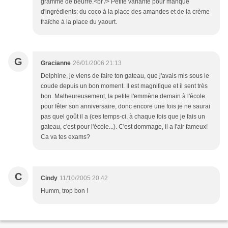
gramme de beurre.<br /> Petite variante pour manque
d'ingrédients: du coco à la place des amandes et de la crème
fraîche à la place du yaourt.
G
Gracianne
26/01/2006 21:13
Delphine, je viens de faire ton gateau, que j'avais mis sous le
coude depuis un bon moment. Il est magnifique et il sent très
bon. Malheureusement, la petite l'emmène demain à l'école
pour fêter son anniversaire, donc encore une fois je ne saurai
pas quel goût il a (ces temps-ci, à chaque fois que je fais un
gateau, c'est pour l'école...). C'est dommage, il a l'air fameux!
Ca va tes exams?
C
Cindy
11/10/2005 20:42
Humm, trop bon !