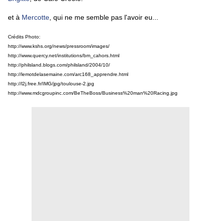
et à
Mercotte
, qui ne me semble pas l'avoir eu...
Crédits Photo:
http://www.kshs.org/news/pressroom/images/
http://www.quercy.net/institutions/bm_cahors.html
http://philsland.blogs.com/philsland/2004/10/
http://lemotdelasemaine.com/arc168_apprendre.html
http://l2j.free.fr/IMG/jpg/toulouse-2.jpg
http://www.mdcgroupinc.com/BeTheBoss/Business%20man%20Racing.jpg