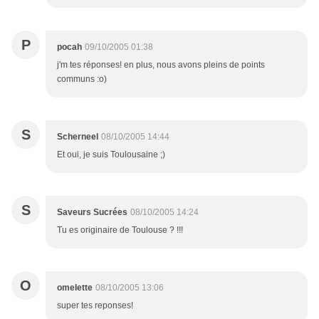
P
pocah
09/10/2005 01:38
j'm tes réponses! en plus, nous avons pleins de points
communs :o)
S
Scherneel
08/10/2005 14:44
Et oui, je suis Toulousaine ;)
S
Saveurs Sucrées
08/10/2005 14:24
Tu es originaire de Toulouse ? !!!
O
omelette
08/10/2005 13:06
super tes reponses!