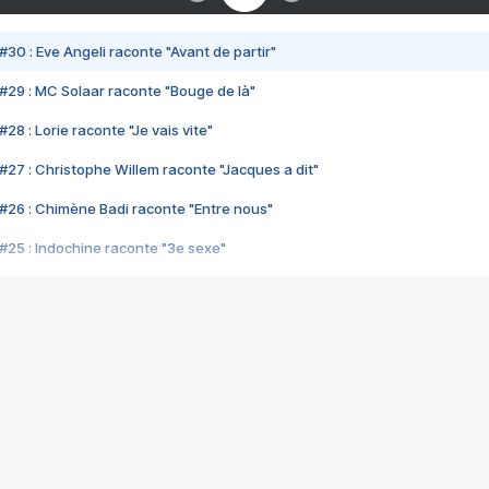
#30 : Eve Angeli raconte "Avant de partir"
#29 : MC Solaar raconte "Bouge de là"
28 : Lorie raconte "Je vais vite"
#27 : Christophe Willem raconte "Jacques a dit"
#26 : Chimène Badi raconte "Entre nous"
#25 : Indochine raconte "3e sexe"
#24 : Zaho raconte "C'est chelou"
#23 : Patrick Bruel raconte "Au café des délices"
#22 : Kyo raconte "Le chemin"
#21 : Nolwenn Leroy raconte "Cassé"
#20 : Patrick Hernandez raconte "Born to be alive"
#19 : Lorie raconte "Près de moi"