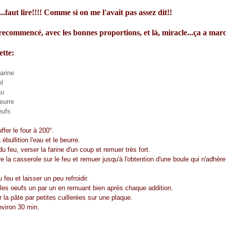
..faut lire!!!! Comme si on me l'avait pas assez dit!!
 recommencé, avec les bonnes proportions, et là, miracle...ça a mar
ette:
arine
el
au
eurre
eufs
er le four à 200°.
bullition l'eau et le beurre.
 feu, verser la farine d'un coup et remuer très fort.
a casserole sur le feu et remuer jusqu'à l'obtention d'une boule qui n'adhère
feu et laisser un peu refroidir.
es oeufs un par un en remuant bien après chaque addition.
 pâte par petites cuillerées sur une plaque.
iron 30 min.