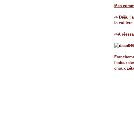
Février
(32)
Mes comme
Janvier
(37)
-> Déjà, j'
la cuillère
->A réessay
Franchemen
l'odeur de
choux zétai