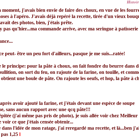
Histoir
 moment, j'avais bien envie de faire des choux, en vue de les fourr
ses à l'apéro. J'avais déjà repéré la recette, tirée d'un vieux bouq
 avait des photos, bien, j'étais prête.
t'y pas qu'hier...ma commande arrive, avec ma seringue à patisserie 
ance...
e peut- être un peu fort d'ailleurs, pasque je me suis...ratée!
e le principe: pour la pâte à choux, on fait fondre du beurre dans d
ullition, on sort du feu, on rajoute de la farine, on touille, et com
obtient une boule de pâte. On rajoute les oeufs, et hop, la pâte à c
 après avoir ajouté la farine, et j'étais devant une espèce de soupe
e, sans aucun rapport avec une qcq pâte!!!
itée (j'ai même pas pris de photo), je suis allée voir chez
Meilleur
e voir ce que j'étais censée obtenir...
dans l'idée de mon ratage, j'ai reregardé ma recette, et là...ben j'a
, pas 1,25
l