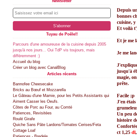
Newsletter
Depuis un
bonnes cho
cuisine, y
Et voilà 
Tuyau de Poêle!!
Et je me l
Parcours d'une amoureuse de la cuisine depuis 2005
jusqu'à nos jours... Oui TdP vis toujours, mais
Je me lanc
différemment :)
Accueil du blog
J'expliqu
Créer un blog avec CanalBlog
jusqu'à éb
Articles récents
magie, on 
prête.
Bannofee Cheesecake
Bricks au Bœuf et Mozzarella
Facile ;p
Le Gâteau d'une Mamie, pour les Petits Assistants qui
Aiment Casser les Oeufs.
J'en étais
Côtes de Porc au Four, au Comté
grumeleus
Patiences, Revisitées
Un peu dép
Roulé Girafe
histoire d
Quiche Sans Pâte Lardons/Tomates Cerises/Feta
Confortée 
Cottage Loaf
ct 1,25
dl
Patiences - Bredele