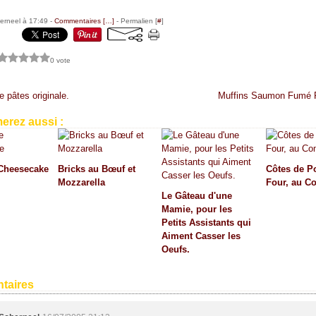
erneel à 17:49 -
Commentaires [
…
]
- Permalien [
#
]
0 vote
 pâtes originale.
Muffins Saumon Fumé R
erez aussi :
Cheesecake
Bricks au Bœuf et
Côtes de P
Mozzarella
Four, au C
Le Gâteau d'une
Mamie, pour les
Petits Assistants qui
Aiment Casser les
Oeufs.
taires