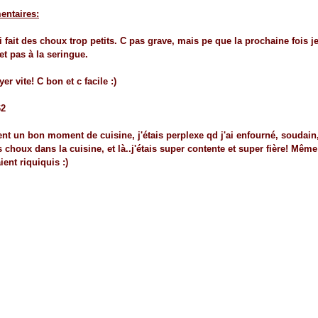
ntaires:
ai fait des choux trop petits. C pas grave, mais pe que la prochaine fois je
 et pas à la seringue.
er vite! C bon et c facile :)
t un bon moment de cuisine, j'étais perplexe qd j'ai enfourné, soudain, 
s choux dans la cuisine, et là..j'étais super contente et super fière! Mêm
ent riquiquis :)