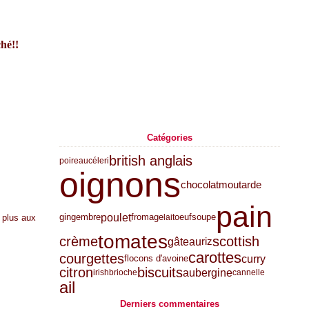
ché!!
Catégories
british anglais
poireau
céleri
oignons
chocolat
moutarde
pain
poulet
gingembre
fromage
oeuf
soupe
lait
 plus aux
tomates
crème
scottish
gâteau
riz
carottes
courgettes
curry
flocons d'avoine
citron
biscuits
aubergine
irish
brioche
cannelle
ail
Derniers commentaires