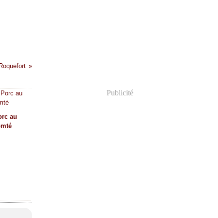
oquefort
Publicité
orc au
omté