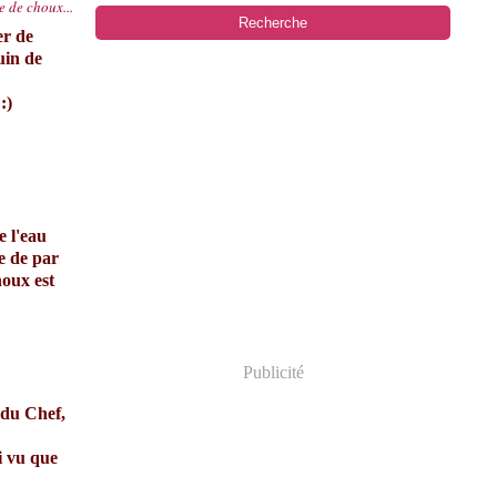
e de choux...
er de
uin de
:)
e l'eau
me de par
houx est
Publicité
 du Chef,
i vu que