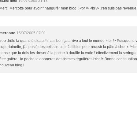
Scherneel
16/07/2005 21:13
Merci Mercotte pour avoir "inauguré" mon blog :)<br /> <br /> J'en suis pas revenue
mercotte
15/07/2005 07:01
trop drôle la quantité d'eau !! mais bon ça arrive à tout le monde !<br /> Puisque tu 
supertoinette, j'ai posté des petits truce infaillibles pour réussir la pâte à choux !!<br
pense que tu dois les dreser à la poche à douille la vraie ! effectivement la seringue
être galère ! la poche te donneras des formes régulières !<br /> Bonne continuation
nouveau blog !