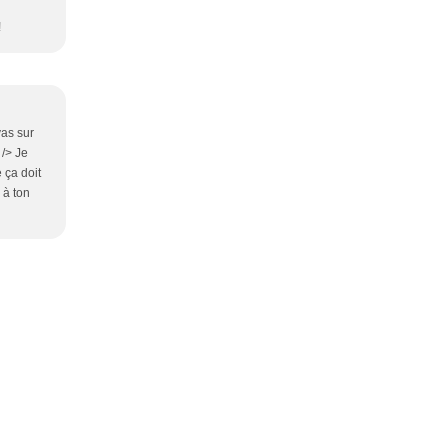
!
vas sur
 /> Je
 ça doit
 à ton