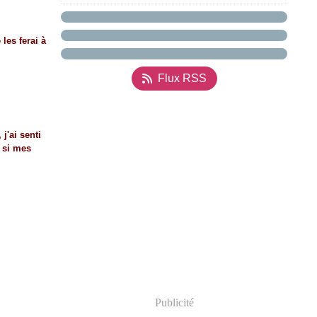
 les ferai à
Flux RSS
j'ai senti
e si mes
Publicité