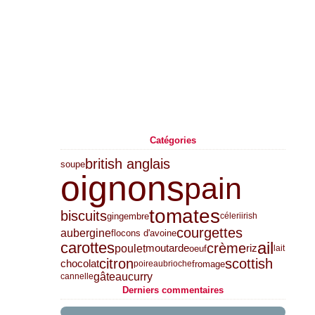
Catégories
british anglais
soupe
oignons
pain
tomates
biscuits
gingembre
céleri
irish
courgettes
aubergine
flocons d'avoine
ail
carottes
crème
poulet
moutarde
riz
oeuf
lait
citron
scottish
chocolat
fromage
poireau
brioche
gâteau
curry
cannelle
Derniers commentaires