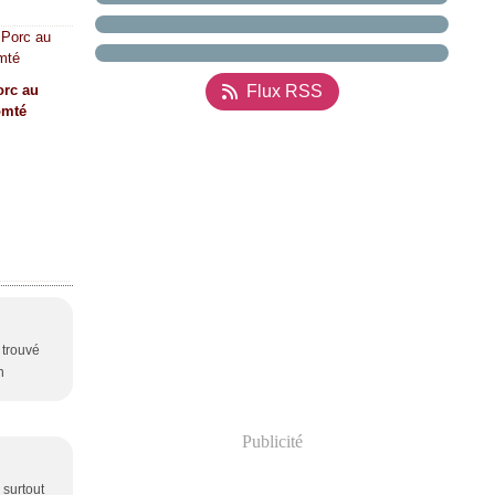
orc au
Flux RSS
omté
 trouvé
n
Publicité
 surtout