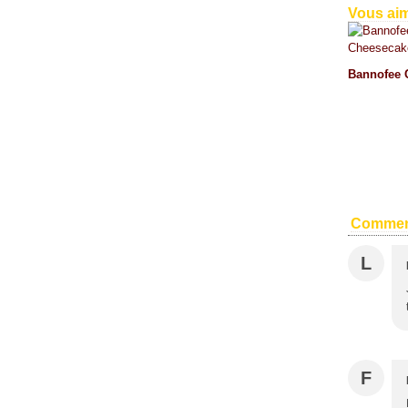
Février
(32)
Vous aim
Janvier
(37)
Bannofee 
Commen
L
F