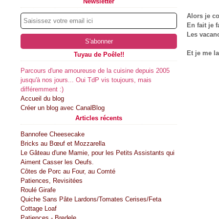
Newsletter
Alors je 
En fait je
Les vacance
Et je me l
Tuyau de Poêle!!
Parcours d'une amoureuse de la cuisine depuis 2005
jusqu'à nos jours... Oui TdP vis toujours, mais
différemment :)
Accueil du blog
Créer un blog avec CanalBlog
Articles récents
Bannofee Cheesecake
Bricks au Bœuf et Mozzarella
Le Gâteau d'une Mamie, pour les Petits Assistants qui
Aiment Casser les Oeufs.
Côtes de Porc au Four, au Comté
Patiences, Revisitées
Roulé Girafe
Quiche Sans Pâte Lardons/Tomates Cerises/Feta
Cottage Loaf
Patiences - Bredele