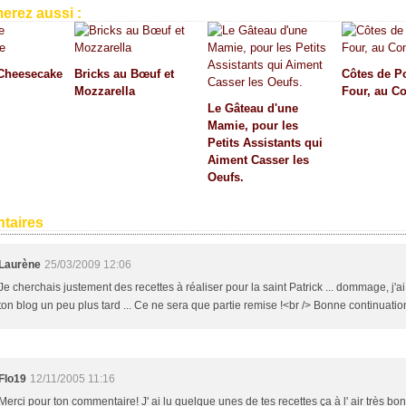
erez aussi :
Cheesecake
Bricks au Bœuf et
Côtes de P
Mozzarella
Four, au C
Le Gâteau d'une
Mamie, pour les
Petits Assistants qui
Aiment Casser les
Oeufs.
taires
Laurène
25/03/2009 12:06
Je cherchais justement des recettes à réaliser pour la saint Patrick ... dommage, j'ai
ton blog un peu plus tard ... Ce ne sera que partie remise !<br /> Bonne continuatio
Flo19
12/11/2005 11:16
Merci pour ton commentaire! J' ai lu quelque unes de tes recettes ça à l' air très bon