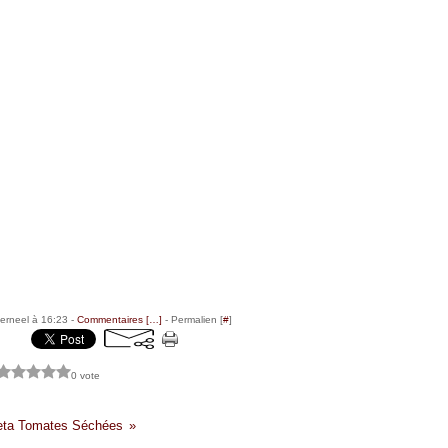
erneel à 16:23 -
Commentaires [
…
]
- Permalien [
#
]
0 vote
eta Tomates Séchées